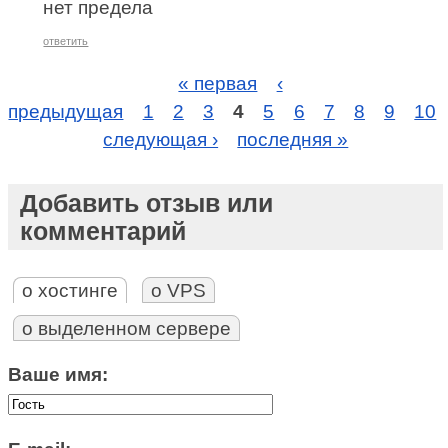
нет предела
ответить
« первая
‹
предыдущая
1
2
3
4
5
6
7
8
9
10
следующая ›
последняя »
Добавить отзыв или
комментарий
о хостинге
о VPS
о выделенном сервере
Ваше имя: