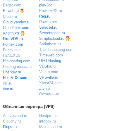
play2go
Beget.com
PowerVPS.ru
Bitweb.ru
Reg.ru
Clodo.ru
Ruweb.net
Cloud.yandex.ru
Selectel.ru
Cloud4box.com
Serverspace.ru
FASTVPS
Simplecloud.ru
FirstVDS.ru
Sprinthost.ru
Fornex.com
Theideahosting.com
Fozzy.com
Timeweb.com
H2NEXUS
UFO.Hosting
Hip-hosting.com
VDSka.ru
Hosting-russia.ru
Veesp.com
Hostkey.ru
VPSville.ru
HostVDS.com
Xhost24.com
ihc.ru
Ztv.su
ihor.ru
Остальные
→
Облачные сервера (VPS)
Activecloud.ru
Hostpro.ua
Cloud4y.ru
infobox.ru
Flops.ru
Makecloud.ru