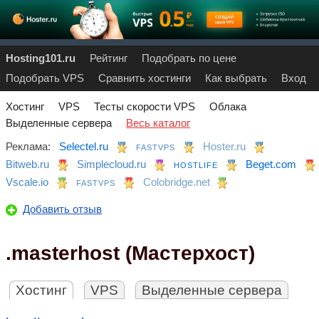
Hosting101.ru
Рейтинг
Подобрать по цене
Подобрать VPS
Сравнить хостинги
Как выбрать
Вход
Хостинг
VPS
Тесты скорости VPS
Облака
Выделенные сервера
Весь каталог
Реклама:
Selectel.ru
Hoster.ru
FASTVPS
Bitweb.ru
Simplecloud.ru
Beget.com
HOSTLIFE
Vscale.io
Colobridge.net
FASTVPS
Добавить отзыв
.masterhost (Мастерхост)
Хостинг
VPS
Выделенные сервера