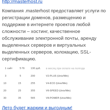
http://masterhost.ru
Компания .masterhost предоставляет услуги по
регистрации доменов, размещению и
поддержке в интернете проектов любой
сложности – хостинг, качественное
обслуживание электронной почты, аренду
выделенных серверов и виртуальных
выделенных серверов, колокацию, SSL-
сертификацию.
1
сайт
5
Гб
130
руб.
в месяц при оплате на полгода
3
5
200
V2-PLUS (Unix/Win)
10
15
255
V4-ECO (Unix/Win)
20
25
355
V6-SPEED (Unix/Win)
30
35
565
V8-POWER (Unix/Win)
Лето будет жарким и выгодным!