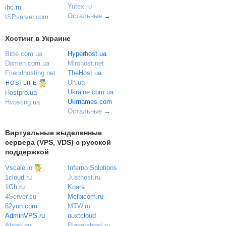
Yutex.ru
ihc.ru
Остальные
→
ISPserver.com
Хостинг в Украине
Bitte.com.ua
Hyperhost.ua
Domen.com.ua
Mirohost.net
Friendhosting.net
TheHost.ua
Uh.ua
HOSTLIFE
Ukraine.com.ua
Hostpro.ua
Ukrnames.com
Hvosting.ua
Остальные
→
Виртуальные выделенные
сервера (VPS, VDS) с русской
поддержкой
Vscale.io
Inferno Solutions
Justhost.ru
1cloud.ru
Koara
1Gb.ru
Melbicom.ru
4Server.su
MTW.ru
62yun.com
nuxtcloud
AdminVPS.ru
Planetahost.ru
Ahost.eu