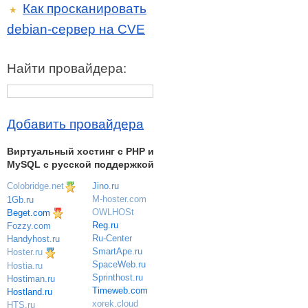
Как просканировать
★
debian-сервер на CVE
Найти провайдера:
Добавить провайдера
Виртуальный хостинг c PHP и
MySQL с русской поддержкой
Colobridge.net
Jino.ru
M-hoster.com
1Gb.ru
OWLHOSt
Beget.com
Reg.ru
Fozzy.com
Ru-Center
Handyhost.ru
SmartApe.ru
Hoster.ru
SpaceWeb.ru
Hostia.ru
Sprinthost.ru
Hostiman.ru
Timeweb.com
Hostland.ru
xorek.cloud
HTS.ru