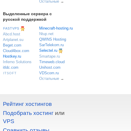
Остальные
→
Выделенные сервера с
русской поддержкой
Minecraft-hosting.ru
FASTVPS
Ntup.net
Abcd.host
QWINS Hosting
Artplanet.su
SarTelekom.ru
Beget.com
Selectel.ru
Cloud4box.com
Hostkey.ru
Smartape.ru
Inferno Solutions
Timeweb.cloud
itldc.com
Unihost.com
VDScom.ru
ITSOFT
Остальные
→
Рейтинг хостингов
Подобрать хостинг
или
VPS
Сравнить отзывы