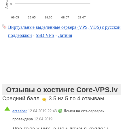
Голоса
0
09.05
29.05
18.06
08.07
28.07
Виртуальные выделенные сервера (VPS, VDS) с русской
поддержкой
·
SSD VPS
·
Латвия
Отзывы о хостинге Core-VPS.lv
Средний балл
3.5
из 5 по
4
отзывам
erzsebet
12.04.2019 22:43
Домен на dns-серверах
провайдера
12.04.2019
Два года у них, а мои друзья-коллеги