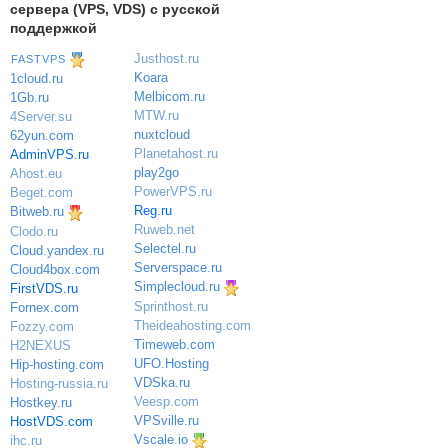
сервера (VPS, VDS) с русской
поддержкой
Justhost.ru
FASTVPS
Koara
1cloud.ru
Melbicom.ru
1Gb.ru
MTW.ru
4Server.su
nuxtcloud
62yun.com
Planetahost.ru
AdminVPS.ru
play2go
Ahost.eu
PowerVPS.ru
Beget.com
Reg.ru
Bitweb.ru
Ruweb.net
Clodo.ru
Selectel.ru
Cloud.yandex.ru
Serverspace.ru
Cloud4box.com
Simplecloud.ru
FirstVDS.ru
Sprinthost.ru
Fornex.com
Theideahosting.com
Fozzy.com
Timeweb.com
H2NEXUS
UFO.Hosting
Hip-hosting.com
VDSka.ru
Hosting-russia.ru
Veesp.com
Hostkey.ru
VPSville.ru
HostVDS.com
Vscale.io
ihc.ru