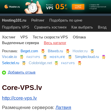
Hosting101.ru
Рейтинг
Подобрать по цене
Подобрать VPS
Сравнить хостинги
Как выбрать
Вход
Хостинг
VPS
Тесты скорости VPS
Облака
Выделенные сервера
Весь каталог
Реклама:
Beget.com
Bitweb.ru
Hoster.ru
Vscale.io
Simplecloud.ru
FASTVPS
HOSTLIFE
Selectel.ru
Colobridge.net
FASTVPS
Добавить отзыв
Core-VPS.lv
http://core-vps.lv
Размещение серверов:
Латвия