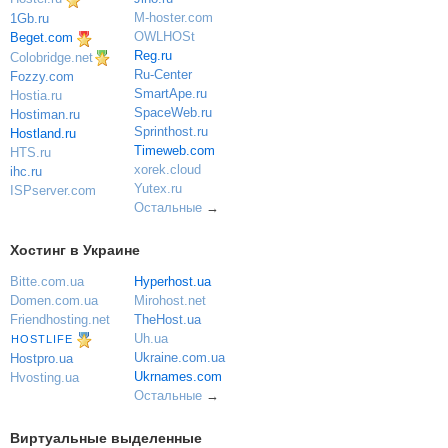
M-hoster.com
1Gb.ru
OWLHOSt
Beget.com
Reg.ru
Colobridge.net
Ru-Center
Fozzy.com
SmartApe.ru
Hostia.ru
SpaceWeb.ru
Hostiman.ru
Sprinthost.ru
Hostland.ru
Timeweb.com
HTS.ru
xorek.cloud
ihc.ru
Yutex.ru
ISPserver.com
Остальные
→
Хостинг в Украине
Bitte.com.ua
Hyperhost.ua
Domen.com.ua
Mirohost.net
Friendhosting.net
TheHost.ua
Uh.ua
HOSTLIFE
Ukraine.com.ua
Hostpro.ua
Ukrnames.com
Hvosting.ua
Остальные
→
Виртуальные выделенные