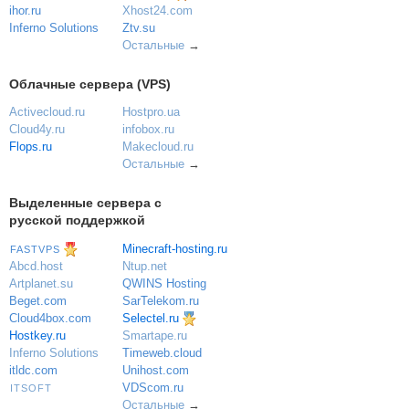
ihor.ru
Xhost24.com
Inferno Solutions
Ztv.su
Остальные
→
Облачные сервера (VPS)
Activecloud.ru
Hostpro.ua
Cloud4y.ru
infobox.ru
Flops.ru
Makecloud.ru
Остальные
→
Выделенные сервера с
русской поддержкой
Minecraft-hosting.ru
FASTVPS
Ntup.net
Abcd.host
QWINS Hosting
Artplanet.su
SarTelekom.ru
Beget.com
Selectel.ru
Cloud4box.com
Hostkey.ru
Smartape.ru
Inferno Solutions
Timeweb.cloud
itldc.com
Unihost.com
VDScom.ru
ITSOFT
Остальные
→