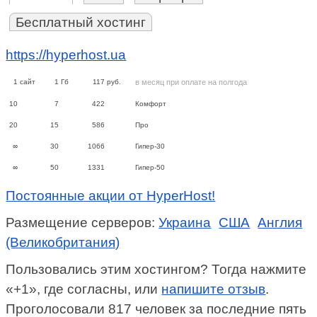
Бесплатный хостинг
https://hyperhost.ua
1
сайт
1
Гб
117
руб.
в месяц при оплате на полгода
10
7
422
Комфорт
20
15
586
Про
∞
30
1066
Гипер-30
∞
50
1331
Гипер-50
Постоянные акции от HyperHost!
Размещение серверов:
Украина
США
Англия
(Великобритания)
Пользовались этим хостингом? Тогда нажмите
«+1», где согласны, или
напишите отзыв
.
Проголосовали 817 человек за последние пять