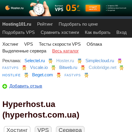
Hosting101.ru
Рейтинг
Подобрать по цене
Подобрать VPS
Сравнить хостинги
Как выбрать
Вход
Хостинг
VPS
Тесты скорости VPS
Облака
Выделенные сервера
Весь каталог
Реклама:
Selectel.ru
Hoster.ru
Simplecloud.ru
Vscale.io
Bitweb.ru
Colobridge.net
FASTVPS
Beget.com
HOSTLIFE
FASTVPS
Добавить отзыв
Hyperhost.ua
(hyperhost.com.ua)
Хостинг
VPS
Сервера