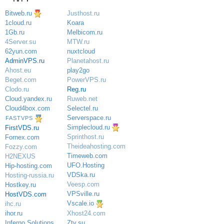
Bitweb.ru
Justhost.ru
Koara
1cloud.ru
Melbicom.ru
1Gb.ru
MTW.ru
4Server.su
nuxtcloud
62yun.com
Planetahost.ru
AdminVPS.ru
play2go
Ahost.eu
PowerVPS.ru
Beget.com
Reg.ru
Clodo.ru
Ruweb.net
Cloud.yandex.ru
Selectel.ru
Cloud4box.com
Serverspace.ru
FASTVPS
Simplecloud.ru
FirstVDS.ru
Sprinthost.ru
Fornex.com
Theideahosting.com
Fozzy.com
Timeweb.com
H2NEXUS
UFO.Hosting
Hip-hosting.com
VDSka.ru
Hosting-russia.ru
Veesp.com
Hostkey.ru
VPSville.ru
HostVDS.com
Vscale.io
ihc.ru
ihor.ru
Xhost24.com
Inferno Solutions
Ztv.su