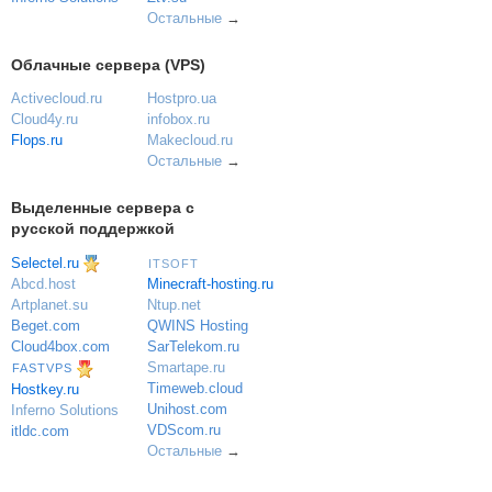
Остальные
→
Облачные сервера (VPS)
Activecloud.ru
Hostpro.ua
Cloud4y.ru
infobox.ru
Flops.ru
Makecloud.ru
Остальные
→
Выделенные сервера с
русской поддержкой
Selectel.ru
ITSOFT
Minecraft-hosting.ru
Abcd.host
Ntup.net
Artplanet.su
QWINS Hosting
Beget.com
SarTelekom.ru
Cloud4box.com
Smartape.ru
FASTVPS
Timeweb.cloud
Hostkey.ru
Unihost.com
Inferno Solutions
VDScom.ru
itldc.com
Остальные
→