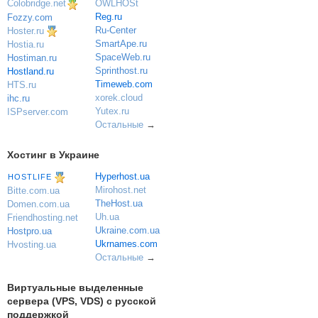
OWLHOSt
Colobridge.net
Reg.ru
Fozzy.com
Ru-Center
Hoster.ru
SmartApe.ru
Hostia.ru
SpaceWeb.ru
Hostiman.ru
Sprinthost.ru
Hostland.ru
Timeweb.com
HTS.ru
xorek.cloud
ihc.ru
Yutex.ru
ISPserver.com
Остальные
→
Хостинг в Украине
Hyperhost.ua
HOSTLIFE
Mirohost.net
Bitte.com.ua
TheHost.ua
Domen.com.ua
Uh.ua
Friendhosting.net
Ukraine.com.ua
Hostpro.ua
Ukrnames.com
Hvosting.ua
Остальные
→
Виртуальные выделенные
сервера (VPS, VDS) с русской
поддержкой