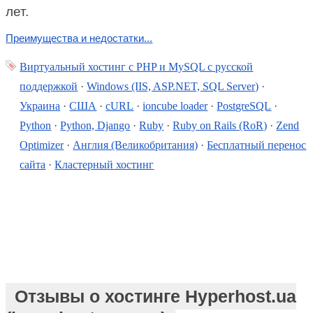
лет.
Преимущества и недостатки...
Виртуальный хостинг c PHP и MySQL с русской
поддержкой
·
Windows (IIS, ASP.NET, SQL Server)
·
Украина
·
США
·
cURL
·
ioncube loader
·
PostgreSQL
·
Python
·
Python, Django
·
Ruby
·
Ruby on Rails (RoR)
·
Zend
Optimizer
·
Англия (Великобритания)
·
Бесплатный перенос
сайта
·
Кластерный хостинг
Отзывы о хостинге Hyperhost.ua