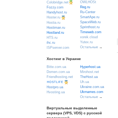
OWLHOSt
Colobridge.net
Reg.ru
Fozzy.com
Ru-Center
Handyhost.ru
SmartApe.ru
Hoster.ru
SpaceWeb.ru
Hostia.ru
Sprinthost.ru
Hostiman.ru
Timeweb.com
Hostland.ru
xorek.cloud
HTS.ru
Yutex.ru
ihc.ru
Остальные
→
ISPserver.com
Хостинг в Украине
Bitte.com.ua
Hyperhost.ua
Domen.com.ua
Mirohost.net
Friendhosting.net
TheHost.ua
Uh.ua
HOSTLIFE
Ukraine.com.ua
Hostpro.ua
Ukrnames.com
Hvosting.ua
Остальные
→
Виртуальные выделенные
сервера (VPS, VDS) с русской