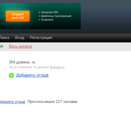
Поиск
Вход
Регистрация
ША
Весь каталог
354 домена .ru
на
ns-серверах
по данным
firststat.ru
Добавить отзыв
апишите отзыв
. Проголосовали 217 человек