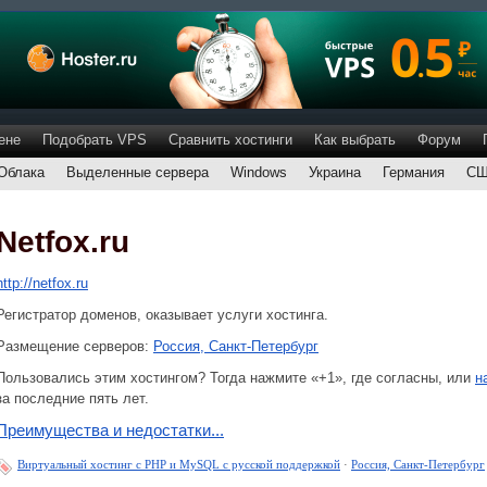
ене
Подобрать VPS
Сравнить хостинги
Как выбрать
Форум
Облака
Выделенные сервера
Windows
Украина
Германия
С
Netfox.ru
http://netfox.ru
Регистратор доменов, оказывает услуги хостинга.
Размещение серверов:
Россия, Санкт-Петербург
Пользовались этим хостингом? Тогда нажмите «+1», где согласны, или
н
за последние пять лет.
Преимущества и недостатки...
Виртуальный хостинг c PHP и MySQL с русской поддержкой
·
Россия, Санкт-Петербург