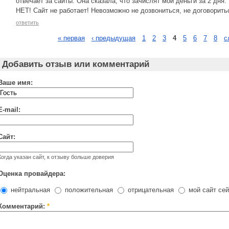
отвечает за сайты. Она сказала, что зачислят мои деньги за 2 дня.
НЕТ! Сайт не работает! Невозможно не дозвониться, не договорить
ответить
« первая
‹ предыдущая
1
2
3
4
5
6
7
8
с
Добавить отзыв или комментарий
Ваше имя:
E-mail:
Сайт:
Когда указан сайт, к отзыву больше доверия
Оценка провайдера:
нейтральная
положительная
отрицательная
мой сайт сей
Комментарий:
*