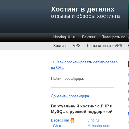
Хостинг в деталях
отзывы и обзоры хостинга
Hosting101.ru
Рейтинг
Подобрать по ц
Хостинг
VPS
Тесты скорости VPS
★
Как просканировать debian-сервер
на CVE
Найти провайдера:
Добавить провайдера
Виртуальный хостинг c PHP и
MySQL с русской поддержкой
Beget.com
Jino.ru
M-hoster.com
1Gb.ru