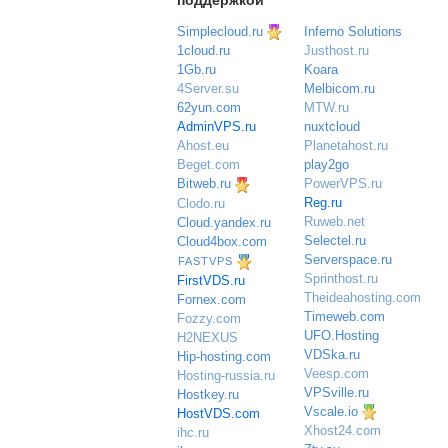
поддержкой
Simplecloud.ru
Inferno Solutions
Justhost.ru
1cloud.ru
Koara
1Gb.ru
Melbicom.ru
4Server.su
MTW.ru
62yun.com
nuxtcloud
AdminVPS.ru
Planetahost.ru
Ahost.eu
play2go
Beget.com
PowerVPS.ru
Bitweb.ru
Reg.ru
Clodo.ru
Ruweb.net
Cloud.yandex.ru
Selectel.ru
Cloud4box.com
Serverspace.ru
FASTVPS
Sprinthost.ru
FirstVDS.ru
Theideahosting.com
Fornex.com
Timeweb.com
Fozzy.com
UFO.Hosting
H2NEXUS
VDSka.ru
Hip-hosting.com
Veesp.com
Hosting-russia.ru
VPSville.ru
Hostkey.ru
Vscale.io
HostVDS.com
Xhost24.com
ihc.ru