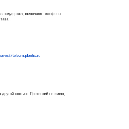
ена поддержка, включаяя телефоны.
тава..
waves@teleum.planfix.ru
 другой хостинг. Претензий не имею,