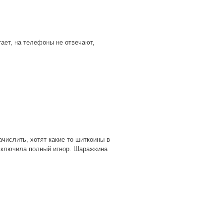
тает, на телефоны не отвечают,
числить, хотят какие-то шиткоины в
 включила полный игнор. Шаражкина