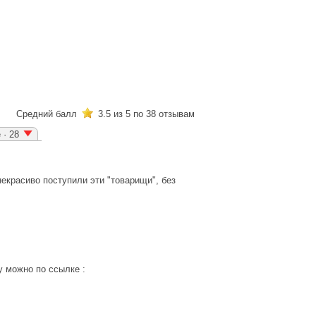
Средний балл
3.5
из 5 по
38
отзывам
 · 28
екрасиво поступили эти "товарищи", без
у можно по ссылке :