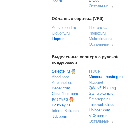
Ztv.su
ihor.ru
Остальные
→
Облачные сервера (VPS)
Activecloud.ru
Hostpro.ua
Cloud4y.ru
infobox.ru
Flops.ru
Makecloud.ru
Остальные
→
Выделенные сервера с русской
поддержкой
Selectel.ru
ITSOFT
Minecraft-hosting.ru
Abcd.host
Ntup.net
Artplanet.su
QWINS Hosting
Beget.com
SarTelekom.ru
Cloud4box.com
Smartape.ru
FASTVPS
Timeweb.cloud
Hostkey.ru
Unihost.com
Inferno Solutions
VDScom.ru
itldc.com
Остальные
→