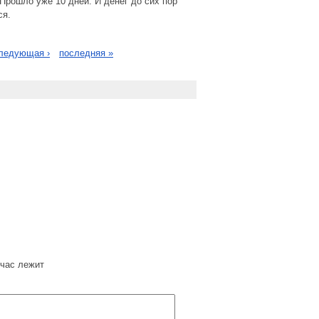
 Прошло уже 10 дней. И денег до сих пор
ся.
ледующая ›
последняя »
час лежит