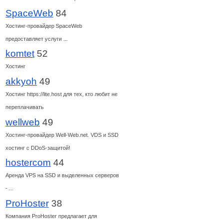
SpaceWeb
84
Хостинг-провайдер SpaceWeb
предоставляет услуги ...
komtet
52
Хостинг
akkyoh
49
Хостинг https://lite.host для тех, кто любит не
переплачивать
wellweb
49
Хостинг-провайдер Well-Web.net. VDS и SSD
хостинг с DDoS-защитой!
hostercom
44
Аренда VPS на SSD и выделенных серверов
- ...
ProHoster
38
Компания ProHoster предлагает для