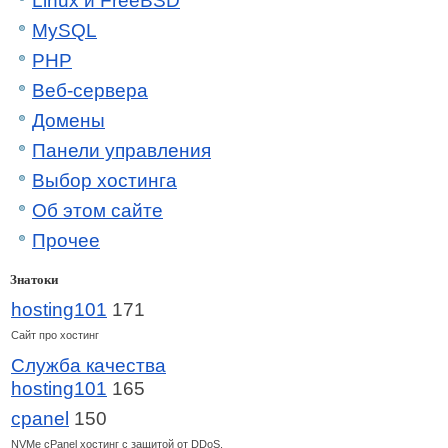
Linux и FreeBSD
MySQL
PHP
Веб-сервера
Домены
Панели управления
Выбор хостинга
Об этом сайте
Прочее
Знатоки
hosting101
171
Сайт про хостинг
Служба качества
hosting101
165
cpanel
150
NVMe cPanel хостинг c защитой от DDoS.