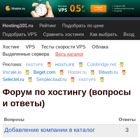
Hosting101.ru
Рейтинг
Подобрать по цене
Подобрать VPS
Сравнить хостинги
Как выбрать
Вход
Хостинг
VPS
Тесты скорости VPS
Облака
Выделенные сервера
Весь каталог
Реклама:
Colobridge.net
FASTVPS
HOSTLIFE
Vscale.io
Beget.com
Hoster.ru
Bitweb.ru
Selectel.ru
Simplecloud.ru
FASTVPS
Форум по хостингу (вопросы
и ответы)
Вопросы
Ответы
Добавление компании в каталог
3