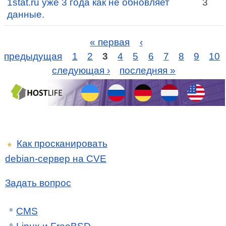
1stat.ru уже 3 года как не обновляет
3
данные.
« первая
‹
предыдущая
1
2
3
4
5
6
7
8
9
10
следующая ›
последняя »
Как просканировать
★
debian-сервер на CVE
Задать вопрос
CMS