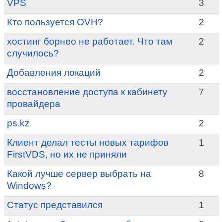
VPS
3
Кто пользуется OVH?
2
хостинг борнео не работает. Что там
2
случилось?
Добавления локаций
2
восстановление доступа к кабинету
7
провайдера
ps.kz
2
Клиент делал тесты новых тарифов
1
FirstVDS, но их не приняли
Какой лучше сервер выбрать на
8
Windows?
Статус представился
1