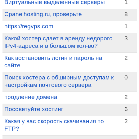
Виртуальные выделенные серверы
1
Cpanelhosting.ru, проверьте
8
https://regvps.com
1
Какой хостер сдает в аренду недорого
3
IPv4-адреса и в большом кол-во?
Как востановить логин и пароль на
2
сайте
Поиск хостера с обширным доступам к
0
настройкам почтового сервера
продление домена
2
Посоветуйте хостинг
6
Какая у вас скорость скачивания по
2
FTP?