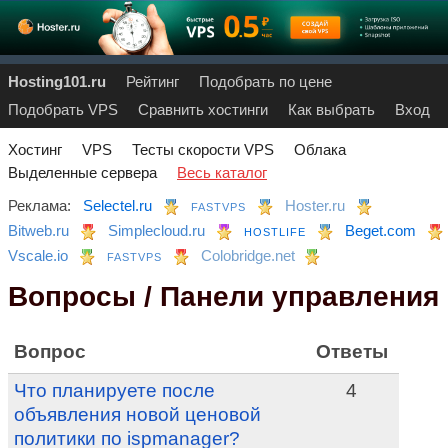
Hosting101.ru
Рейтинг
Подобрать по цене
Подобрать VPS
Сравнить хостинги
Как выбрать
Вход
Хостинг
VPS
Тесты скорости VPS
Облака
Выделенные сервера
Весь каталог
Реклама:
Selectel.ru
Hoster.ru
FASTVPS
Bitweb.ru
Simplecloud.ru
Beget.com
HOSTLIFE
Vscale.io
Colobridge.net
FASTVPS
Вопросы / Панели управления
Вопрос
Ответы
Что планируете после
4
объявления новой ценовой
политики по ispmanager?