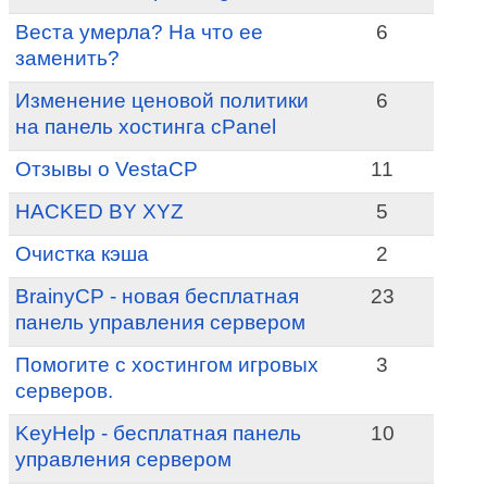
Веста умерла? На что ее
6
заменить?
Изменение ценовой политики
6
на панель хостинга cPanel
Отзывы о VestaCP
11
HACKED BY XYZ
5
Очистка кэша
2
BrainyCP - новая бесплатная
23
панель управления сервером
Помогите с хостингом игровых
3
серверов.
KeyHelp - бесплатная панель
10
управления сервером