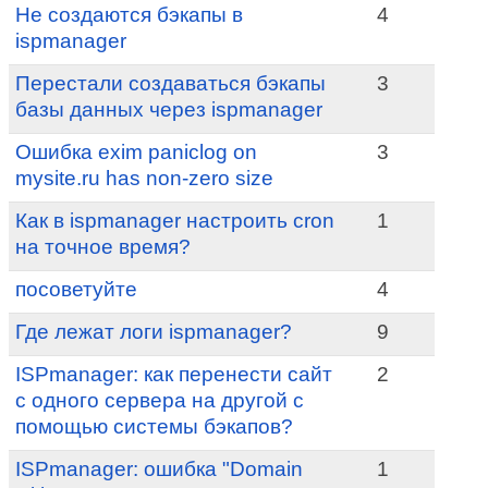
Не создаются бэкапы в
4
ispmanager
Перестали создаваться бэкапы
3
базы данных через ispmanager
Ошибка exim paniclog on
3
mysite.ru has non-zero size
Как в ispmanager настроить cron
1
на точное время?
посоветуйте
4
Где лежат логи ispmanager?
9
ISPmanager: как перенести сайт
2
с одного сервера на другой с
помощью системы бэкапов?
ISPmanager: ошибка "Domain
1