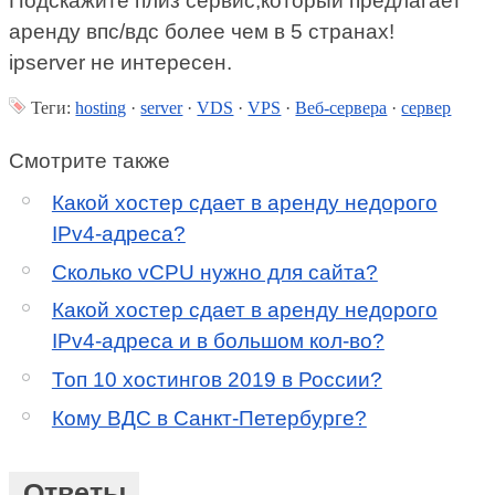
Подскажите плиз сервис,который предлагает
аренду впс/вдс более чем в 5 странах!
ipserver не интересен.
Теги:
hosting
·
server
·
VDS
·
VPS
·
Веб-сервера
·
сервер
Смотрите также
Какой хостер сдает в аренду недорого
IPv4-адреса?
Сколько vCPU нужно для сайта?
Какой хостер сдает в аренду недорого
IPv4-адреса и в большом кол-во?
Топ 10 хостингов 2019 в России?
Кому ВДС в Санкт-Петербурге?
Ответы