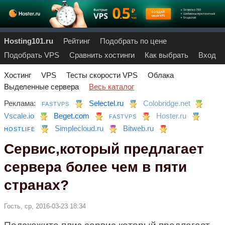
Hosting101.ru
Рейтинг
Подобрать по цене
Подобрать VPS
Сравнить хостинги
Как выбрать
Вход
Хостинг
VPS
Тесты скорости VPS
Облака
Выделенные сервера
Весь каталог
Реклама:
Selectel.ru
Colobridge.net
FASTVPS
Vscale.io
Beget.com
Hoster.ru
FASTVPS
Simplecloud.ru
Bitweb.ru
HOSTLIFE
Сервис,который предлагает
сервера более чем в пяти
странах?
Гость, ср, 2016-03-23 18:34