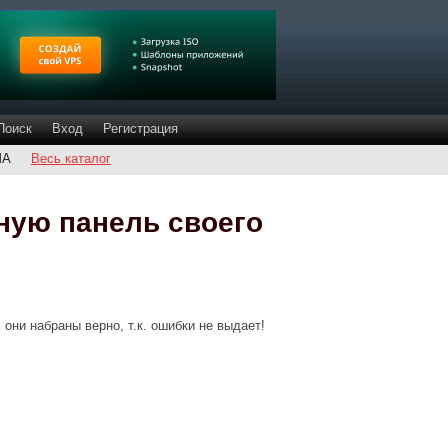
Поиск
Вход
Регистрация
ША
Весь каталог
ную панель своего
, они набраны верно, т.к. ошибки не выдает!