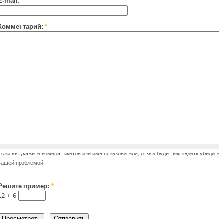
E-mail:
Комментарий:
*
Если вы укажете номера тикетов или имя пользователя, отзыв будет выглядеть убедит
вашей проблемой
Решите пример:
*
12 +
6