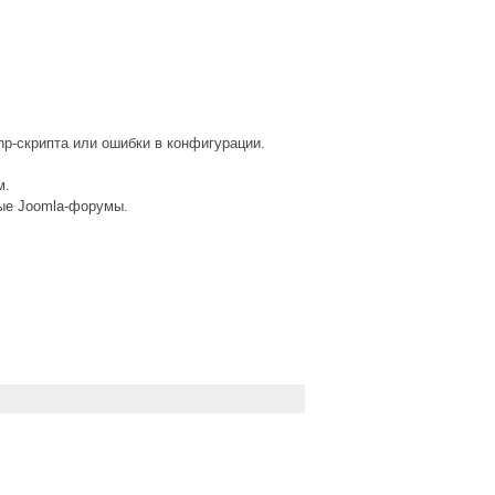
hp-скрипта или ошибки в конфигурации.
м.
ые Joomla-форумы.