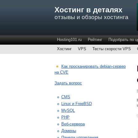
Хостинг в деталях
отзывы и обзоры хостинга
Hosting101.ru
Рейтинг
Подобрать по ц
Хостинг
VPS
Тесты скорости VPS
★
Как просканировать debian-сервер
на CVE
Задать вопрос
CMS
Linux и FreeBSD
MySQL
PHP
Веб-сервера
Домены
Панели управления