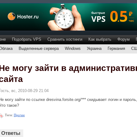
ене
Подобрать VPS
Сравнить хостинги
Как выбрать
Форум
Облака
Выделенные сервера
Windows
Украина
Германия
С
Не могу зайти в административ
сайта
Гость, вс, 2010-08-29 21:04
Не могу зайти по ссылке dresvina.forsite.org/*** скидывает логин и пароль
Что такое?
Теги:
Прочее
Ответы