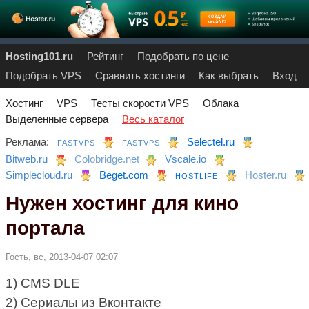
Hosting101.ru
Рейтинг
Подобрать по цене
Подобрать VPS
Сравнить хостинги
Как выбрать
Вход
Хостинг
VPS
Тесты скорости VPS
Облака
Выделенные сервера
Весь каталог
Реклама:
Selectel.ru
FASTVPS
FASTVPS
Bitweb.ru
Colobridge.net
Vscale.io
Simplecloud.ru
Beget.com
Hoster.ru
HOSTLIFE
Нужен хостинг для кино
портала
Гость, вс, 2013-04-07 02:07
1) CMS DLE
2) Сериалы из Вконтакте