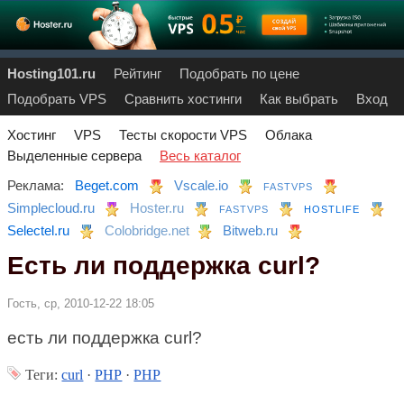
Hosting101.ru
Рейтинг
Подобрать по цене
Подобрать VPS
Сравнить хостинги
Как выбрать
Вход
Хостинг
VPS
Тесты скорости VPS
Облака
Выделенные сервера
Весь каталог
Реклама:
Beget.com
Vscale.io
FASTVPS
Simplecloud.ru
Hoster.ru
FASTVPS
HOSTLIFE
Selectel.ru
Colobridge.net
Bitweb.ru
Есть ли поддержка curl?
Гость, ср, 2010-12-22 18:05
есть ли поддержка curl?
Теги:
curl
·
PHP
·
PHP