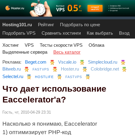
Hosting101.ru
Рейтинг
Подобрать по цене
Подобрать VPS
Сравнить хостинги
Как выбрать
Вход
Хостинг
VPS
Тесты скорости VPS
Облака
Выделенные сервера
Весь каталог
Реклама:
Beget.com
Vscale.io
Simplecloud.ru
Bitweb.ru
Hoster.ru
Colobridge.net
FASTVPS
Selectel.ru
HOSTLIFE
FASTVPS
Что дает использование
Eaccelerator'а?
Гость, чт, 2010-04-29 23:31
Насколько я понимаю, Eaccelerator
1) оптимизирует PHP-код