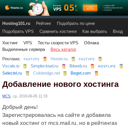
Hosting101.ru
Рейтинг
Подобрать по цене
Подобрать VPS
Сравнить хостинги
Как выбрать
Вход
Хостинг
VPS
Тесты скорости VPS
Облака
Выделенные сервера
Весь каталог
Реклама:
Hoster.ru
FASTVPS
FASTVPS
Vscale.io
Simplecloud.ru
Bitweb.ru
HOSTLIFE
Selectel.ru
Colobridge.net
Beget.com
Добавление нового хостинга
MCS
, ср, 2019-06-05 11:33
Добрый день!
Зарегистрировалась на сайте и добавила
новый хостинг от mcs.mail.ru, но в рейтингах