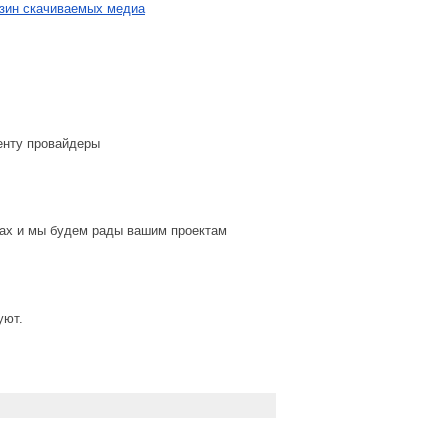
азин скачиваемых медиа
тенту провайдеры
дах и мы будем рады вашим проектам
уют.