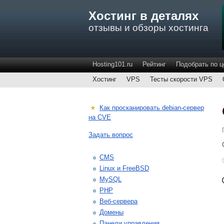
Хостинг в деталях
отзывы и обзоры хостинга
Hosting101.ru
Рейтинг
Подобрать по ц
Хостинг
VPS
Тесты скорости VPS
★
Как просканировать debian-сервер
на CVE
Задать вопрос
CMS
Linux и FreeBSD
MySQL
PHP
Веб-сервера
Домены
Панели управления