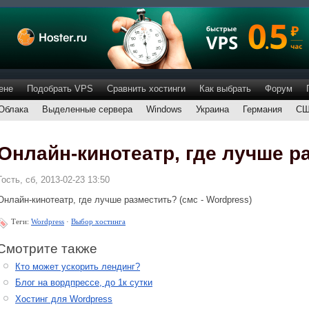
ене
Подобрать VPS
Сравнить хостинги
Как выбрать
Форум
Облака
Выделенные сервера
Windows
Украина
Германия
С
Онлайн-кинотеатр, где лучше р
Гость, сб, 2013-02-23 13:50
Онлайн-кинотеатр, где лучше разместить? (смс - Wordpress)
Теги:
Wordpress
·
Выбор хостинга
Смотрите также
Кто может ускорить лендинг?
Блог на вордпрессе, до 1к сутки
Хостинг для Wordpress