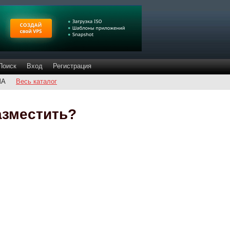
Поиск
Вход
Регистрация
ША
Весь каталог
азместить?