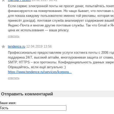
Если сервис электронной почты не просит денег, попытайтесь поня
финансируются на пожертвования. Но чаще бывает, что почтовая с
для показа каждому пользователю именно той рекламы, которая мо
принесёт дохода), почтовая служба анализирует содержание вашей
Яндекс-Почта и многие другие почтовые службы. Так что Gmail и Я
цена их использования — ваша privacy.
ответить
tendence.ru
12.04.2019 13:56
Профессионально предоставляем услуги хостинга почты с 2006 го
поддержка 24/7, высокий аптайм, многоуровневая защита от спама,
SMTP, HTTPS – все протоколы. Конфиденциальность данных закре
Обращайтесь, если ещё актуально :)
https://www.tendence.ru/services/korpora...
ответить
Отправить комментарий
Ваше имя: