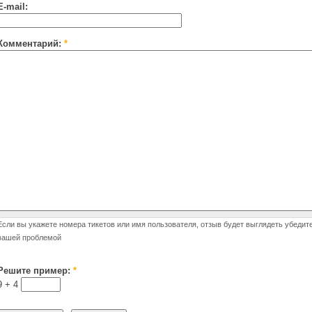
E-mail:
Комментарий:
*
Если вы укажете номера тикетов или имя пользователя, отзыв будет выглядеть убедит
вашей проблемой
Решите пример:
*
9 +
4