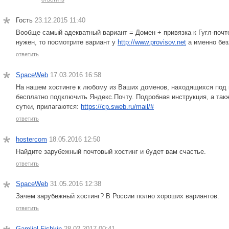
Гость
23.12.2015 11:40
Вообще самый адекватный вариант = Домен + привязка к Гугл-почт
нужен, то посмотрите вариант у
http://www.provisov.net
а именно бе
ответить
SpaceWeb
17.03.2016 16:58
На нашем хостинге к любому из Ваших доменов, находящихся под
бесплатно подключить Яндекс.Почту. Подробная инструкция, а такж
сутки, прилагаются:
https://cp.sweb.ru/mail/#
ответить
hostercom
18.05.2016 12:50
Найдите зарубежный почтовый хостинг и будет вам счастье.
ответить
SpaceWeb
31.05.2016 12:38
Зачем зарубежный хостинг? В России полно хороших вариантов.
ответить
Gamliel Fishkin
28.02.2017 00:41