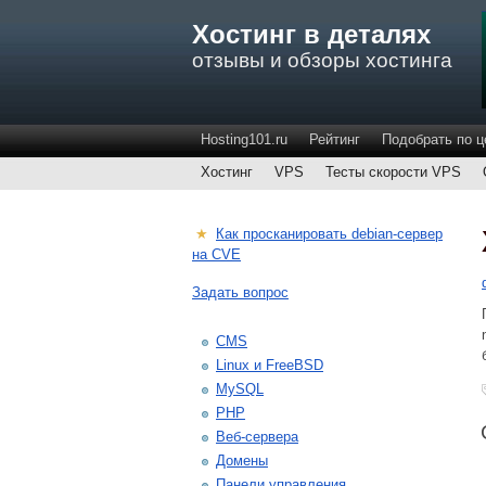
Хостинг в деталях
отзывы и обзоры хостинга
Hosting101.ru
Рейтинг
Подобрать по ц
Хостинг
VPS
Тесты скорости VPS
★
Как просканировать debian-сервер
на CVE
Задать вопрос
CMS
Linux и FreeBSD
MySQL
PHP
Веб-сервера
Домены
Панели управления