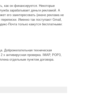
ть, как он финансируется. Некоторые
лужба зарабатывает деньги рекламой. А
жет его заинтересовать (иначе реклама не
 переписки. Именно так поступают Gmail,
ндекс-Почта только кажутся бесплатными:
да. Доброжелательная техническая
 2 x антивирусная проверка. IMAP, POP3,
плена отдельным пунктом договора.