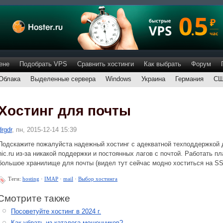
ене
Подобрать VPS
Сравнить хостинги
Как выбрать
Форум
Облака
Выделенные сервера
Windows
Украина
Германия
С
Хостинг для почты
drgdr
, пн, 2015-12-14 15:39
Подскажите пожалуйста надежный хостинг с адекватной техподдержкой д
nic.ru из-за никакой поддержки и постоянных лагов с почтой. Работать 
большое хранилище для почты (видел тут сейчас модно хоститься на SSD 
Теги:
hosting
·
IMAP
·
mail
·
Выбор хостинга
Смотрите также
Посоветуйте хостинг в 2024 г.
Как убрать из каталога мошенников?