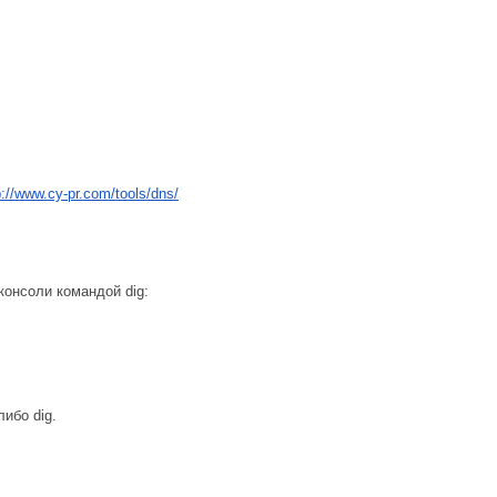
p://www.cy-pr.com/tools/dns/
консоли командой dig:
ибо dig.