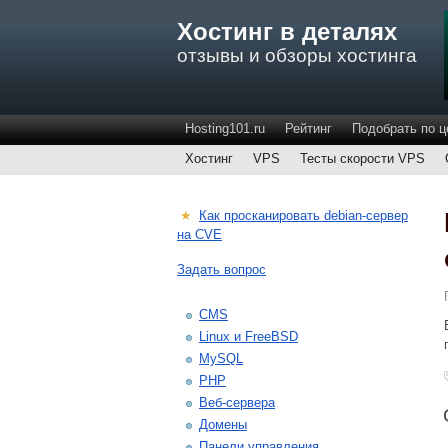
Хостинг в деталях
отзывы и обзоры хостинга
Hosting101.ru
Рейтинг
Подобрать по ц
Хостинг
VPS
Тесты скорости VPS
★
Как просканировать debian-сервер
на CVE
Задать вопрос
CMS
Linux и FreeBSD
MySQL
PHP
Веб-сервера
Домены
Панели управления