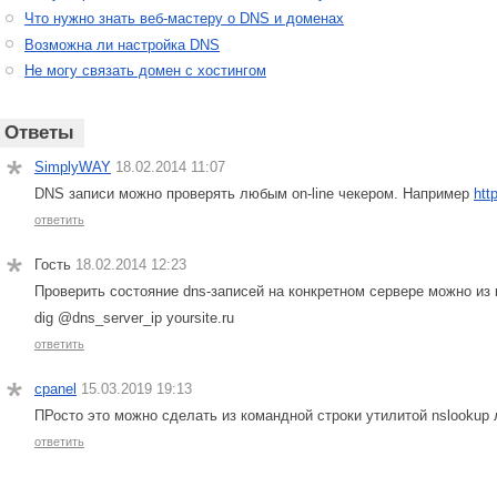
Что нужно знать веб-мастеру о DNS и доменах
Возможна ли настройка DNS
Не могу связать домен с хостингом
Ответы
SimplyWAY
18.02.2014 11:07
DNS записи можно проверять любым on-line чекером. Например
htt
ответить
Гость
18.02.2014 12:23
Проверить состояние dns-записей на конкретном сервере можно из 
dig @dns_server_ip yoursite.ru
ответить
cpanel
15.03.2019 19:13
ПРосто это можно сделать из командной строки утилитой nslookup л
ответить