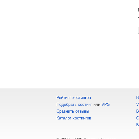
Рейтинг хостингов
В
Подобрать хостинг
или
VPS
V
Сравнить отзывы
В
Каталог хостингов
О
Б