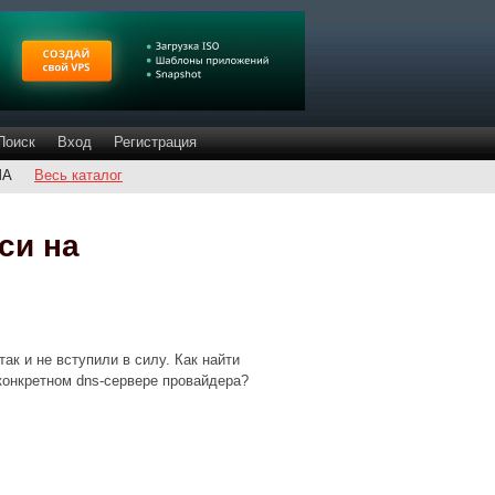
Поиск
Вход
Регистрация
ША
Весь каталог
си на
так и не вступили в силу. Как найти
конкретном dns-сервере провайдера?