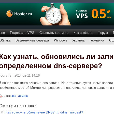
ене
Подобрать VPS
Сравнить хостинги
Как выбрать
Форум
Облака
Выделенные сервера
Windows
Украина
Германия
С
Как узнать, обновились ли запи
определенном dns-сервере?
Гость, вт, 2014-02-11 14:16
В панели хостинга обновил dns-записи. Но в течение суток новые записи 
проблемное место? Можно ли проверить, появились ли новые записи на 
Теги:
dns
·
Домены
Смотрите также
Как ускорить обновление DNS? ttl, ddns, anycast?