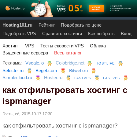
Hosting101.ru
Рейтинг
Подобрать по цене
Подобрать VPS
Сравнить хостинги
Как выбрать
Вход
Хостинг
VPS
Тесты скорости VPS
Облака
Выделенные сервера
Весь каталог
Реклама:
Vscale.io
Colobridge.net
HOSTLIFE
Selectel.ru
Beget.com
Bitweb.ru
Simplecloud.ru
Hoster.ru
FASTVPS
FASTVPS
как отфильтровать хостинг с
ispmanager
Гость, сб, 2015-10-17 17:30
как отфильтровать хостинг с ispmanager?