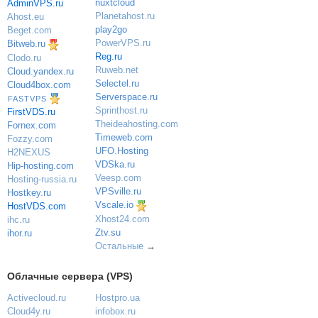
nuxtcloud
AdminVPS.ru
Planetahost.ru
Ahost.eu
play2go
Beget.com
PowerVPS.ru
Bitweb.ru
Reg.ru
Clodo.ru
Ruweb.net
Cloud.yandex.ru
Selectel.ru
Cloud4box.com
Serverspace.ru
FASTVPS
Sprinthost.ru
FirstVDS.ru
Theideahosting.com
Fornex.com
Timeweb.com
Fozzy.com
UFO.Hosting
H2NEXUS
VDSka.ru
Hip-hosting.com
Veesp.com
Hosting-russia.ru
VPSville.ru
Hostkey.ru
Vscale.io
HostVDS.com
Xhost24.com
ihc.ru
Ztv.su
ihor.ru
Остальные
→
Облачные сервера (VPS)
Activecloud.ru
Hostpro.ua
Cloud4y.ru
infobox.ru