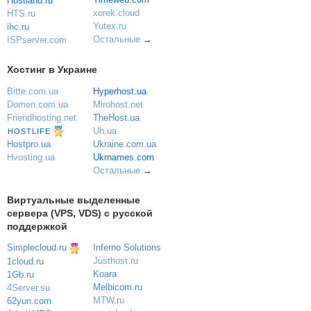
Hostland.ru
xorek.cloud
HTS.ru
Yutex.ru
ihc.ru
Остальные
→
ISPserver.com
Хостинг в Украине
Bitte.com.ua
Hyperhost.ua
Domen.com.ua
Mirohost.net
Friendhosting.net
TheHost.ua
Uh.ua
HOSTLIFE
Ukraine.com.ua
Hostpro.ua
Ukrnames.com
Hvosting.ua
Остальные
→
Виртуальные выделенные
сервера (VPS, VDS) с русской
поддержкой
Simplecloud.ru
Inferno Solutions
Justhost.ru
1cloud.ru
Koara
1Gb.ru
Melbicom.ru
4Server.su
MTW.ru
62yun.com