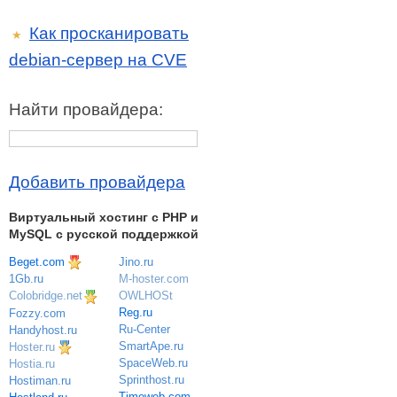
Как просканировать
★
debian-сервер на CVE
Найти провайдера:
Добавить провайдера
Виртуальный хостинг c PHP и
MySQL с русской поддержкой
Beget.com
Jino.ru
M-hoster.com
1Gb.ru
OWLHOSt
Colobridge.net
Reg.ru
Fozzy.com
Ru-Center
Handyhost.ru
SmartApe.ru
Hoster.ru
SpaceWeb.ru
Hostia.ru
Sprinthost.ru
Hostiman.ru
Timeweb.com