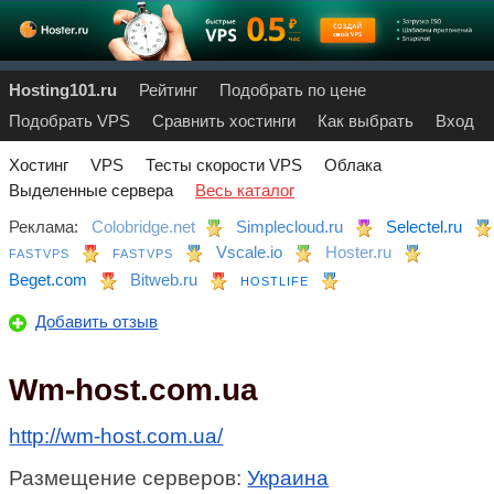
Hosting101.ru
Рейтинг
Подобрать по цене
Подобрать VPS
Сравнить хостинги
Как выбрать
Вход
Хостинг
VPS
Тесты скорости VPS
Облака
Выделенные сервера
Весь каталог
Реклама:
Colobridge.net
Simplecloud.ru
Selectel.ru
Vscale.io
Hoster.ru
FASTVPS
FASTVPS
Beget.com
Bitweb.ru
HOSTLIFE
Добавить отзыв
Wm-host.com.ua
http://wm-host.com.ua/
Размещение серверов:
Украина