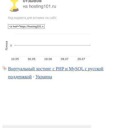
Код виджета для вставки на сайт:
Голоса
0
10.05
30.05
19.06
09.07
29.07
Виртуальный хостинг c PHP и MySQL с русской
поддержкой
·
Украина