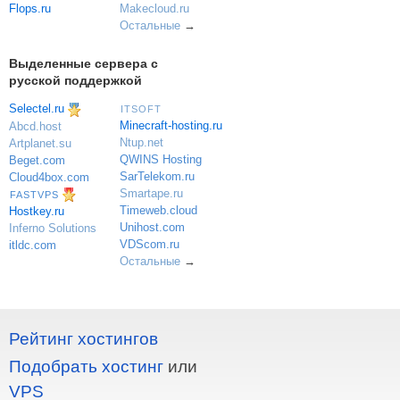
Flops.ru
Makecloud.ru
Остальные
→
Выделенные сервера с
русской поддержкой
Selectel.ru
ITSOFT
Minecraft-hosting.ru
Abcd.host
Ntup.net
Artplanet.su
QWINS Hosting
Beget.com
SarTelekom.ru
Cloud4box.com
Smartape.ru
FASTVPS
Timeweb.cloud
Hostkey.ru
Unihost.com
Inferno Solutions
VDScom.ru
itldc.com
Остальные
→
Рейтинг хостингов
Подобрать хостинг
или
VPS