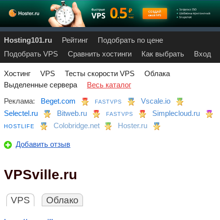
Hosting101.ru
Рейтинг
Подобрать по цене
Подобрать VPS
Сравнить хостинги
Как выбрать
Вход
Хостинг
VPS
Тесты скорости VPS
Облака
Выделенные сервера
Весь каталог
Реклама:
Beget.com
Vscale.io
FASTVPS
Selectel.ru
Bitweb.ru
Simplecloud.ru
FASTVPS
Colobridge.net
Hoster.ru
HOSTLIFE
Добавить отзыв
VPSville.ru
VPS
Облако