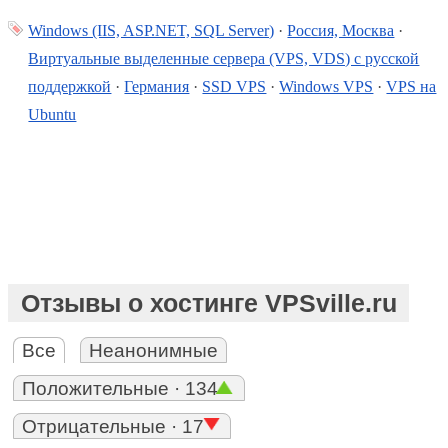
Windows (IIS, ASP.NET, SQL Server)
·
Россия, Москва
·
Виртуальные выделенные сервера (VPS, VDS) с русской
поддержкой
·
Германия
·
SSD VPS
·
Windows VPS
·
VPS на
Ubuntu
Отзывы о хостинге VPSville.ru
Все
Неанонимные
Положительные · 134
Отрицательные · 17