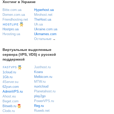
Хостинг в Украине
Bitte.com.ua
Hyperhost.ua
Domen.com.ua
Mirohost.net
Friendhosting.net
TheHost.ua
Uh.ua
HOSTLIFE
Ukraine.com.ua
Hostpro.ua
Ukrnames.com
Hvosting.ua
Остальные
→
Виртуальные выделенные
сервера (VPS, VDS) с русской
поддержкой
Justhost.ru
FASTVPS
Koara
1cloud.ru
Melbicom.ru
1Gb.ru
MTW.ru
4Server.su
nuxtcloud
62yun.com
Planetahost.ru
AdminVPS.ru
play2go
Ahost.eu
PowerVPS.ru
Beget.com
Reg.ru
Bitweb.ru
Ruweb.net
Clodo.ru