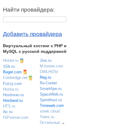
Найти провайдера:
Добавить провайдера
Виртуальный хостинг c PHP и
MySQL с русской поддержкой
Hoster.ru
Jino.ru
M-hoster.com
1Gb.ru
OWLHOSt
Beget.com
Reg.ru
Colobridge.net
Ru-Center
Fozzy.com
SmartApe.ru
Hostia.ru
SpaceWeb.ru
Hostiman.ru
Sprinthost.ru
Hostland.ru
Timeweb.com
HTS.ru
xorek.cloud
ihc.ru
Yutex.ru
ISPserver.com
Остальные
→