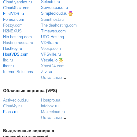
Selectel.ru
Cloud.yandex.ru
Serverspace.ru
Cloud4box.com
Simplecloud.ru
FirstVDS.ru
Sprinthost.ru
Fornex.com
Theideahosting.com
Fozzy.com
Timeweb.com
H2NEXUS
UFO.Hosting
Hip-hosting.com
VDSka.ru
Hosting-russia.ru
Veesp.com
Hostkey.ru
VPSville.ru
HostVDS.com
Vscale.io
ihc.ru
ihor.ru
Xhost24.com
Inferno Solutions
Ztv.su
Остальные
→
Облачные сервера (VPS)
Activecloud.ru
Hostpro.ua
Cloud4y.ru
infobox.ru
Flops.ru
Makecloud.ru
Остальные
→
Выделенные сервера с
русской поддержкой