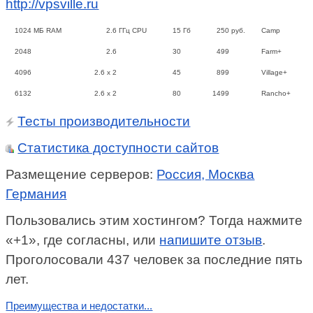
http://vpsville.ru
1024
МБ RAM
2.6
ГГц CPU
15
Гб
250
руб.
Camp
2048
2.6
30
499
Farm+
4096
2.6 x 2
45
899
Village+
6132
2.6 x 2
80
1499
Rancho+
Тесты производительности
Статистика доступности сайтов
Размещение серверов:
Россия, Москва
Германия
Пользовались этим хостингом? Тогда нажмите
«+1», где согласны, или
напишите отзыв
.
Проголосовали 437 человек за последние пять
лет.
Преимущества и недостатки...