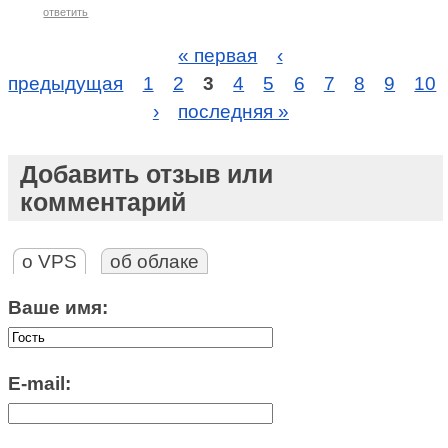
ответить
« первая
‹
предыдущая
1
2
3
4
5
6
7
8
9
10
›
последняя »
Добавить отзыв или
комментарий
о VPS
об облаке
Ваше имя:
E-mail: