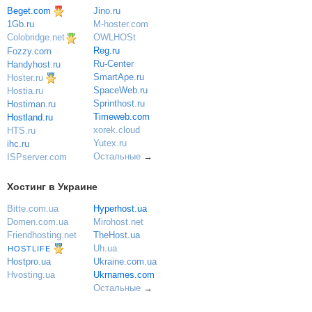
Beget.com
Jino.ru
M-hoster.com
1Gb.ru
OWLHOSt
Colobridge.net
Reg.ru
Fozzy.com
Ru-Center
Handyhost.ru
SmartApe.ru
Hoster.ru
SpaceWeb.ru
Hostia.ru
Sprinthost.ru
Hostiman.ru
Timeweb.com
Hostland.ru
xorek.cloud
HTS.ru
Yutex.ru
ihc.ru
Остальные
→
ISPserver.com
Хостинг в Украине
Bitte.com.ua
Hyperhost.ua
Domen.com.ua
Mirohost.net
Friendhosting.net
TheHost.ua
Uh.ua
HOSTLIFE
Ukraine.com.ua
Hostpro.ua
Ukrnames.com
Hvosting.ua
Остальные
→