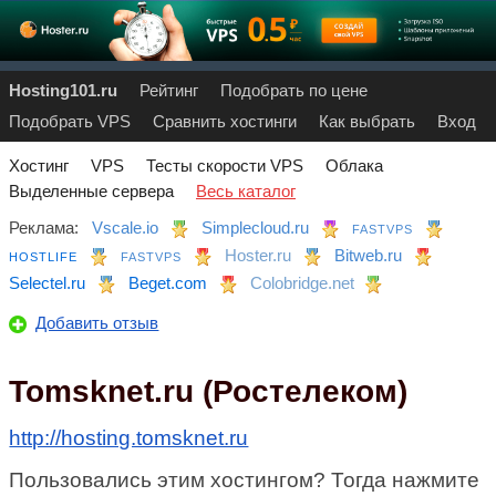
Hosting101.ru
Рейтинг
Подобрать по цене
Подобрать VPS
Сравнить хостинги
Как выбрать
Вход
Хостинг
VPS
Тесты скорости VPS
Облака
Выделенные сервера
Весь каталог
Реклама:
Vscale.io
Simplecloud.ru
FASTVPS
Hoster.ru
Bitweb.ru
HOSTLIFE
FASTVPS
Selectel.ru
Beget.com
Colobridge.net
Добавить отзыв
Tomsknet.ru (Ростелеком)
http://hosting.tomsknet.ru
Пользовались этим хостингом? Тогда нажмите