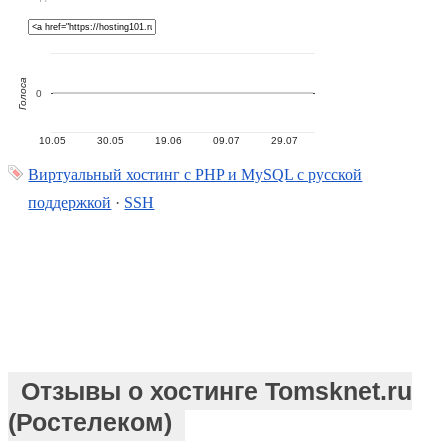
Голоса
0
10.05
30.05
19.06
09.07
29.07
Виртуальный хостинг c PHP и MySQL с русской
поддержкой
·
SSH
Отзывы о хостинге Tomsknet.ru
(Ростелеком)