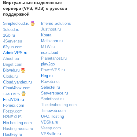
Виртуальные выделенные
сервера (VPS, VDS) с русской
поддержкой
Simplecloud.ru
Inferno Solutions
Justhost.ru
1cloud.ru
Koara
1Gb.ru
Melbicom.ru
4Server.su
MTW.ru
62yun.com
nuxtcloud
AdminVPS.ru
Planetahost.ru
Ahost.eu
play2go
Beget.com
PowerVPS.ru
Bitweb.ru
Reg.ru
Clodo.ru
Ruweb.net
Cloud.yandex.ru
Selectel.ru
Cloud4box.com
Serverspace.ru
FASTVPS
Sprinthost.ru
FirstVDS.ru
Theideahosting.com
Fornex.com
Timeweb.com
Fozzy.com
UFO.Hosting
H2NEXUS
VDSka.ru
Hip-hosting.com
Veesp.com
Hosting-russia.ru
VPSville.ru
Hostkey.ru