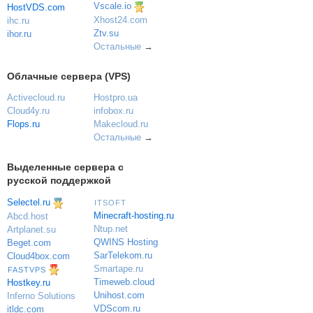
Vscale.io
HostVDS.com
Xhost24.com
ihc.ru
Ztv.su
ihor.ru
Остальные
→
Облачные сервера (VPS)
Activecloud.ru
Hostpro.ua
Cloud4y.ru
infobox.ru
Flops.ru
Makecloud.ru
Остальные
→
Выделенные сервера с
русской поддержкой
Selectel.ru
ITSOFT
Minecraft-hosting.ru
Abcd.host
Ntup.net
Artplanet.su
QWINS Hosting
Beget.com
SarTelekom.ru
Cloud4box.com
Smartape.ru
FASTVPS
Timeweb.cloud
Hostkey.ru
Unihost.com
Inferno Solutions
VDScom.ru
itldc.com