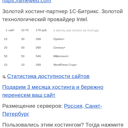
https://timeweb.com
Золотой хостинг-партнер 1С-Битрикс. Золотой
технологический провайдер Intel.
1
сайт
10
Гб
179
руб.
в месяц при оплате на полгода
10
30
269
Optimo+
25
40
399
Century+
50
50
549
Millennium+
10
10
269
WordPress Старт
Статистика доступности сайтов
Подарим 3 месяца хостинга и бережно
перенесем ваш сайт
Размещение серверов:
Россия, Санкт-
Петербург
Пользовались этим хостингом? Тогда нажмите