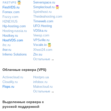
Serverspace.ru
FASTVPS
Simplecloud.ru
FirstVDS.ru
Sprinthost.ru
Fornex.com
Theideahosting.com
Fozzy.com
Timeweb.com
H2NEXUS
UFO.Hosting
Hip-hosting.com
VDSka.ru
Hosting-russia.ru
Veesp.com
Hostkey.ru
VPSville.ru
HostVDS.com
Vscale.io
ihc.ru
ihor.ru
Xhost24.com
Inferno Solutions
Ztv.su
Остальные
→
Облачные сервера (VPS)
Activecloud.ru
Hostpro.ua
Cloud4y.ru
infobox.ru
Flops.ru
Makecloud.ru
Остальные
→
Выделенные сервера с
русской поддержкой