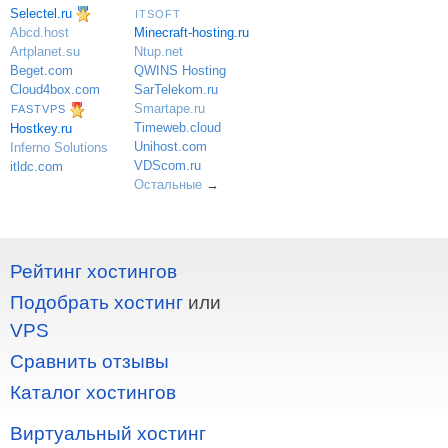
Selectel.ru
ITSOFT
Minecraft-hosting.ru
Abcd.host
Ntup.net
Artplanet.su
QWINS Hosting
Beget.com
SarTelekom.ru
Cloud4box.com
Smartape.ru
FASTVPS
Timeweb.cloud
Hostkey.ru
Unihost.com
Inferno Solutions
VDScom.ru
itldc.com
Остальные
→
Рейтинг хостингов
Подобрать хостинг
или
VPS
Сравнить отзывы
Каталог хостингов
Виртуальный хостинг