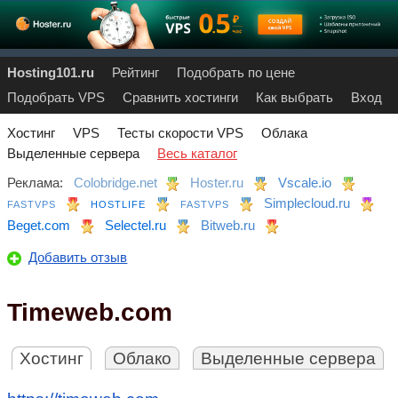
Hosting101.ru
Рейтинг
Подобрать по цене
Подобрать VPS
Сравнить хостинги
Как выбрать
Вход
Хостинг
VPS
Тесты скорости VPS
Облака
Выделенные сервера
Весь каталог
Реклама:
Colobridge.net
Hoster.ru
Vscale.io
Simplecloud.ru
FASTVPS
HOSTLIFE
FASTVPS
Beget.com
Selectel.ru
Bitweb.ru
Добавить отзыв
Timeweb.com
Хостинг
Облако
Выделенные сервера