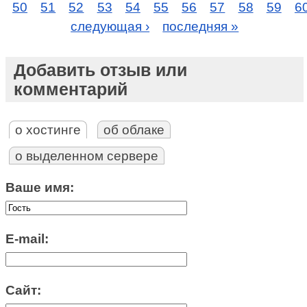
50
51
52
53
54
55
56
57
58
59
6
следующая ›
последняя »
Добавить отзыв или
комментарий
о хостинге
об облаке
о выделенном сервере
Ваше имя:
E-mail:
Сайт: