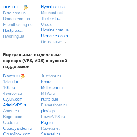
Hyperhost.ua
HOSTLIFE
Mirohost.net
Bitte.com.ua
TheHost.ua
Domen.com.ua
Uh.ua
Friendhosting.net
Ukraine.com.ua
Hostpro.ua
Ukrnames.com
Hvosting.ua
Остальные
→
Виртуальные выделенные
сервера (VPS, VDS) с русской
поддержкой
Bitweb.ru
Justhost.ru
Koara
1cloud.ru
Melbicom.ru
1Gb.ru
MTW.ru
4Server.su
nuxtcloud
62yun.com
Planetahost.ru
AdminVPS.ru
play2go
Ahost.eu
PowerVPS.ru
Beget.com
Reg.ru
Clodo.ru
Ruweb.net
Cloud.yandex.ru
Selectel.ru
Cloud4box.com