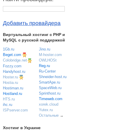
Добавить провайдера
Виртуальный хостинг c PHP и
MySQL с русской поддержкой
1Gb.ru
Jino.ru
Beget.com
M-hoster.com
OWLHOSt
Colobridge.net
Reg.ru
Fozzy.com
Ru-Center
Handyhost.ru
Shneider-host.ru
Hoster.ru
SmartApe.ru
Hostia.ru
SpaceWeb.ru
Hostiman.ru
Sprinthost.ru
Hostland.ru
Timeweb.com
HTS.ru
xorek.cloud
ihc.ru
Yutex.ru
ISPserver.com
Остальные
→
Хостинг в Украине