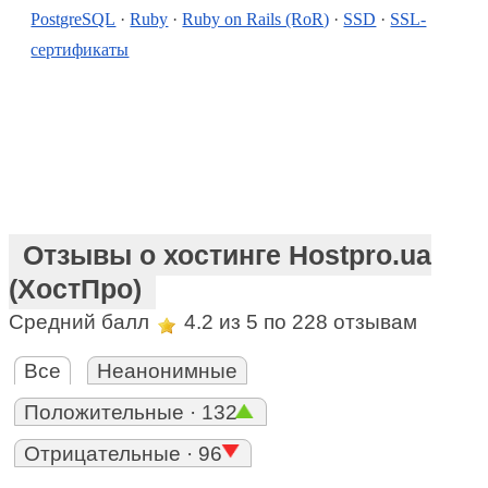
PostgreSQL
·
Ruby
·
Ruby on Rails (RoR)
·
SSD
·
SSL-
сертификаты
Отзывы о хостинге Hostpro.ua
(ХостПро)
Средний балл
4.2
из 5 по
228
отзывам
Все
Неанонимные
Положительные · 132
Отрицательные · 96