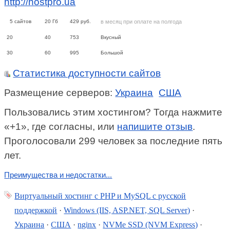
http://hostpro.ua
5
сайтов
20
Гб
429
руб.
в месяц при оплате на полгода
20
40
753
Вкусный
30
60
995
Большой
Статистика доступности сайтов
Размещение серверов:
Украина
США
Пользовались этим хостингом? Тогда нажмите
«+1», где согласны, или
напишите отзыв
.
Проголосовали 299 человек за последние пять
лет.
Преимущества и недостатки...
Виртуальный хостинг c PHP и MySQL с русской
поддержкой
·
Windows (IIS, ASP.NET, SQL Server)
·
Украина
·
США
·
nginx
·
NVMe SSD (NVM Express)
·