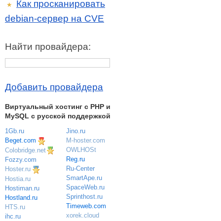
Как просканировать
★
debian-сервер на CVE
Найти провайдера:
Добавить провайдера
Виртуальный хостинг c PHP и
MySQL с русской поддержкой
1Gb.ru
Jino.ru
Beget.com
M-hoster.com
OWLHOSt
Colobridge.net
Reg.ru
Fozzy.com
Ru-Center
Hoster.ru
SmartApe.ru
Hostia.ru
SpaceWeb.ru
Hostiman.ru
Sprinthost.ru
Hostland.ru
Timeweb.com
HTS.ru
xorek.cloud
ihc.ru