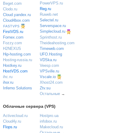
PowerVPS.ru
Beget.com
Reg.ru
Clodo.ru
Ruweb.net
Cloud.yandex.ru
Selectel.ru
Cloud4box.com
Serverspace.ru
FASTVPS
Simplecloud.ru
FirstVDS.ru
Sprinthost.ru
Fornex.com
Theideahosting.com
Fozzy.com
Timeweb.com
H2NEXUS
UFO.Hosting
Hip-hosting.com
VDSka.ru
Hosting-russia.ru
Veesp.com
Hostkey.ru
VPSville.ru
HostVDS.com
Vscale.io
ihc.ru
ihor.ru
Xhost24.com
Inferno Solutions
Ztv.su
Остальные
→
Облачные сервера (VPS)
Activecloud.ru
Hostpro.ua
Cloud4y.ru
infobox.ru
Flops.ru
Makecloud.ru
Остальные
→