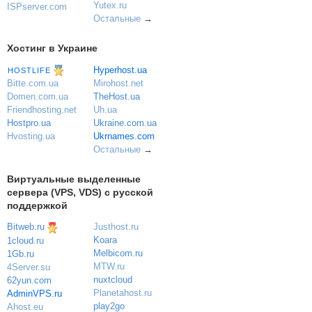
Yutex.ru
ISPserver.com
Остальные
→
Хостинг в Украине
Hyperhost.ua
HOSTLIFE
Mirohost.net
Bitte.com.ua
TheHost.ua
Domen.com.ua
Uh.ua
Friendhosting.net
Ukraine.com.ua
Hostpro.ua
Ukrnames.com
Hvosting.ua
Остальные
→
Виртуальные выделенные
сервера (VPS, VDS) с русской
поддержкой
Bitweb.ru
Justhost.ru
Koara
1cloud.ru
Melbicom.ru
1Gb.ru
MTW.ru
4Server.su
nuxtcloud
62yun.com
Planetahost.ru
AdminVPS.ru
play2go
Ahost.eu