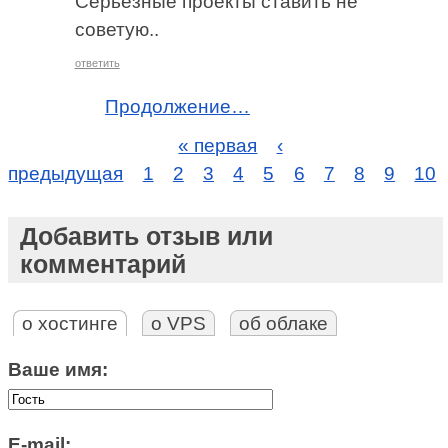
Серьезные проекты ставить не
советую..
ответить
Продолжение…
« первая
‹
предыдущая
1
2
3
4
5
6
7
8
9
10
Добавить отзыв или
комментарий
о хостинге
о VPS
об облаке
Ваше имя:
E-mail: