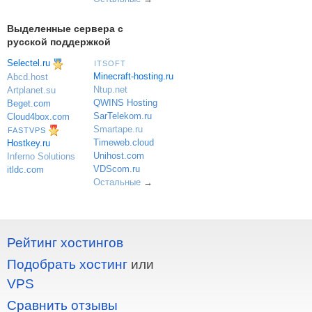
Выделенные сервера с
русской поддержкой
Selectel.ru
ITSOFT
Minecraft-hosting.ru
Abcd.host
Ntup.net
Artplanet.su
QWINS Hosting
Beget.com
SarTelekom.ru
Cloud4box.com
Smartape.ru
FASTVPS
Timeweb.cloud
Hostkey.ru
Unihost.com
Inferno Solutions
VDScom.ru
itldc.com
Остальные
→
Рейтинг хостингов
Подобрать хостинг
или
VPS
Сравнить отзывы