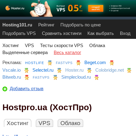
Hosting101.ru
Рейтинг
Подобрать по цене
Подобрать VPS
Сравнить хостинги
Как выбрать
Вход
Хостинг
VPS
Тесты скорости VPS
Облака
Выделенные сервера
Весь каталог
Реклама:
Beget.com
HOSTLIFE
FASTVPS
Vscale.io
Selectel.ru
Hoster.ru
Colobridge.net
Bitweb.ru
Simplecloud.ru
FASTVPS
Добавить отзыв
Hostpro.ua (ХостПро)
Хостинг
VPS
Облако