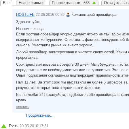
Все
Неанонимные
Положительные · 563
Отрицательны
HOSTLIFE
22.06.2016 00:29
Комментарий провайдера
Здравствуйте,
Начнем с конца.
Если хостинг-провайдер упорно делает что-то не так, то он исч
выдерживает конкуренции. Описывать факторы конкурентной б
смысла. Участники рынка их знают хорошо.
Любой провайдер заинтересован в чистоте своих сетей. Каким с
прерогатива.
Срок действия возврата средств 30 дней. Мы убеждены, что за
определится с ее необходимостью или ненужностью. Это наше
Опыт подписания соглашений подтверждает правильность этог
Нам 11 лет! За этот срок мы выставили не более 5 штрафов за
результате которых пострадали сотни клиентов.
Вы не любите? Пожалуйста, подберите себе провайдера с таки
нраву.
ответить
Продолжение…
Гость
20.05.2016 17:31