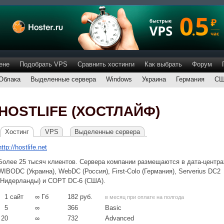
ене
Подобрать VPS
Сравнить хостинги
Как выбрать
Форум
Облака
Выделенные сервера
Windows
Украина
Германия
С
HOSTLIFE (ХОСТЛАЙФ)
Хостинг
VPS
Выделенные сервера
http://hostlife.net
Более 25 тысяч клиентов. Сервера компании размещаются в дата-центра
WIBODC (Украина), WebDC (Россия), First-Colo (Германия), Serverius DC2
(Нидерланды) и COPT DC-6 (США).
1
сайт
∞
Гб
182
руб.
в месяц при оплате на полгода
5
∞
366
Basic
20
∞
732
Advanced