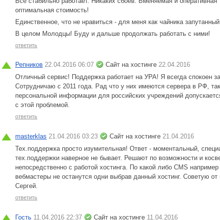
Все стабильно работает. Никаких сбоев. Вменяемая и оперативная 
оптимальная стоимость!
Единственное, что не нравиться - для меня как чайника запутанны
В целом Молодцы! Буду и дальше продолжать работать с ними!
ответить
Репников
22.04.2016 06:07
Сайт на хостинге
22.04.2016
Отличный сервис! Поддержка работает на УРА! Я всегда спокоен за
Сотрудничаю с 2011 года. Рад что у них имеются сервера в РФ, та
персональной информации для российских учреждений допускается
с этой проблемой.
ответить
masterklas
21.04.2016 03:23
Сайт на хостинге
21.04.2016
Тех.поддержка просто изумительная! Ответ - моментальный, спец
тех.поддержки наверное не бывает. Решают по возможности и косв
непосредственно с работой хостинга. По какой либо CMS например 
вебмастеры не останутся одни выбрав данный хостинг. Советую от
Сергей.
ответить
Гость
11.04.2016 22:37
Сайт на хостинге
11.04.2016