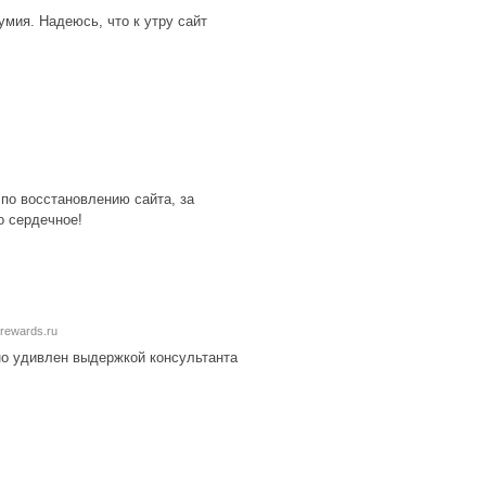
мия. Надеюсь, что к утру сайт
по восстановлению сайта, за
о сердечное!
lerewards.ru
но удивлен выдержкой консультанта