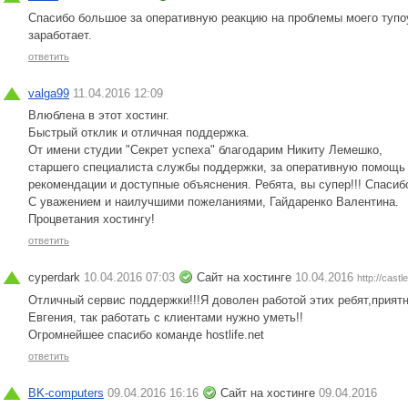
Спасибо большое за оперативную реакцию на проблемы моего тупоу
заработает.
ответить
valga99
11.04.2016 12:09
Влюблена в этот хостинг.
Быстрый отклик и отличная поддержка.
От имени студии "Секрет успеха" благодарим Никиту Лемешко,
старшего специалиста службы поддержки, за оперативную помощь 
рекомендации и доступные объяснения. Ребята, вы супер!!! Спасиб
С уважением и наилучшими пожеланиями, Гайдаренко Валентина.
Процветания хостингу!
ответить
cyperdark
10.04.2016 07:03
Сайт на хостинге
10.04.2016
http://cast
Отличный сервис поддержки!!!Я доволен работой этих ребят,прият
Евгения, так работать с клиентами нужно уметь!!
Огромнейшее спасибо команде hostlife.net
ответить
BK-computers
09.04.2016 16:16
Сайт на хостинге
09.04.2016