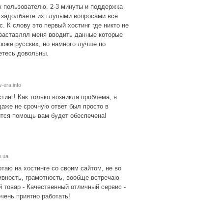
к пользователю. 2-3 минуты и поддержка
ы задолбаете их глупыми вопросами все
с. К слову это первый хостинг где никто не
 заставлял меня вводить данные которые
роже русских, но намного лучше по
нетесь довольны.
w-era.info
тинг! Как только возникла проблема, я
аже не срочную ответ был просто в
ится помощь вам будет обеспечена!
m.ua
таю на хостинге со своим сайтом, не во
ивность, грамотность, вообще встречаю
 товар - Качественный отличный сервис -
чень приятно работать!