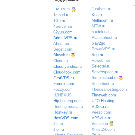
Justhost.ru
FASTVPS
Koara
1cloud.ru
Melbicom.ru
1Gb.ru
MTW.ru
4Server.su
nuxtcloud
62yun.com
Planetahost.ru
AdminVPS.ru
play2go
Ahost.eu
PowerVPS.ru
Beget.com
Reg.ru
Bitweb.ru
Ruweb.net
Clodo.ru
Selectel.ru
Cloud.yandex.ru
Serverspace.ru
Cloud4box.com
Simplecloud.ru
FirstVDS.ru
Sprinthost.ru
Fornex.com
Theideahosting.com
Fozzy.com
Timeweb.com
H2NEXUS
UFO.Hosting
Hip-hosting.com
VDSka.ru
Hosting-russia.ru
Veesp.com
Hostkey.ru
VPSville.ru
HostVDS.com
Vscale.io
ihc.ru
ihor.ru
Xhost24.com