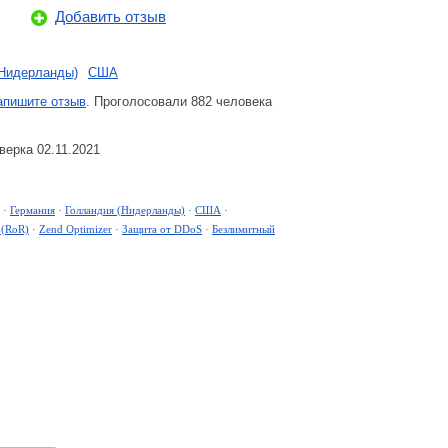
Добавить отзыв
(Нидерланды)
США
апишите отзыв
. Проголосовали 882 человека
ерка 02.11.2021
·
Германия
·
Голландия (Нидерланды)
·
США
·
 (RoR)
·
Zend Optimizer
·
Защита от DDoS
·
Безлимитный