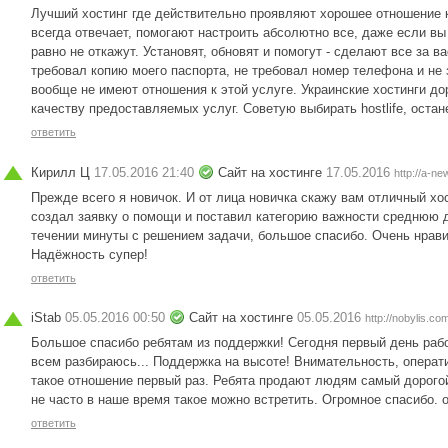
Лучший хостинг где действительно проявляют хорошее отношение 
всегда отвечает, помогают настроить абсолютно все, даже если в
равно не откажут. Установят, обновят и помогут - сделают все за ва
требовал копию моего паспорта, не требовал номер телефона и не
вообще не имеют отношения к этой услуге. Украинские хостинги до
качеству предоставляемых услуг. Советую выбирать hostlife, оста
ответить
Кирилл Ц
17.05.2016 21:40
Сайт на хостинге
17.05.2016
http://a-ne
Прежде всего я новичок. И от лица новичка скажу вам отличный хос
создал заявку о помощи и поставил категорию важности среднюю д
течении минуты с решением задачи, большое спасибо. Очень нрав
Надёжность супер!
ответить
iStab
05.05.2016 00:50
Сайт на хостинге
05.05.2016
http://nobylis.co
Большое спасибо ребятам из поддержки! Сегодня первый день рабо
всем разбираюсь... Поддержка на высоте! Внимательность, операт
такое отношение первый раз. Ребята продают людям самый дорогой
не часто в наше время такое можно встретить. Огромное спасибо. о
ответить