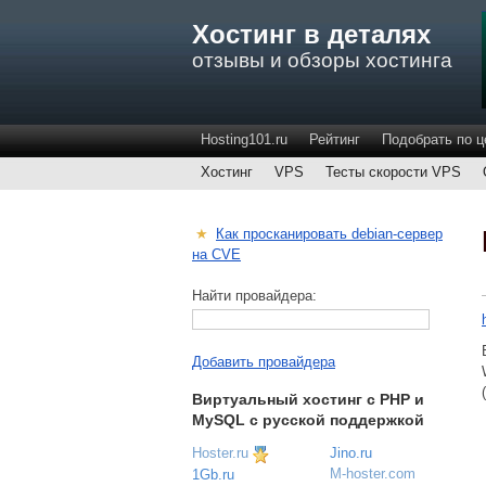
Хостинг в деталях
отзывы и обзоры хостинга
Hosting101.ru
Рейтинг
Подобрать по ц
Хостинг
VPS
Тесты скорости VPS
★
Как просканировать debian-сервер
на CVE
Найти провайдера:
Добавить провайдера
Виртуальный хостинг c PHP и
MySQL с русской поддержкой
Hoster.ru
Jino.ru
M-hoster.com
1Gb.ru