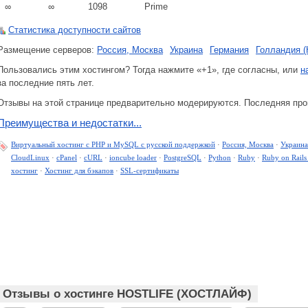
∞
∞
1098
Prime
Статистика доступности сайтов
Размещение серверов:
Россия, Москва
Украина
Германия
Голландия 
Пользовались этим хостингом? Тогда нажмите «+1», где согласны, или
н
за последние пять лет.
Отзывы на этой странице предварительно модерируются. Последняя пров
Преимущества и недостатки...
Виртуальный хостинг c PHP и MySQL с русской поддержкой
·
Россия, Москва
·
Украина
CloudLinux
·
cPanel
·
cURL
·
ioncube loader
·
PostgreSQL
·
Python
·
Ruby
·
Ruby on Rails
хостинг
·
Хостинг для бэкапов
·
SSL-сертификаты
Отзывы о хостинге HOSTLIFE (ХОСТЛАЙФ)