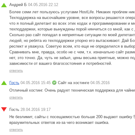
Андрей Б
04.05.2016 22:12
Более семи лет пользуюсь услугами HostLife. Никаких проблем нико
Техподдержка на высочайшем уровне, все вопросы решаются операт
что я полный дилетант во всех этих кодах и программировании и м
техподдержки, которые вынуждены порой нянчиться со мной, как с 
Сколько раз сайт попадал в неприятные ситуации по моей дилетант
людей, но ребята из техподдержки упорно его вытаскивают. Дай Бо
респект и уважуха. Советую всем, кто еще не определился в выбор
Сравнивать мне, правда, особо не с чем, т.к. изначально сайт разм
нет, это точно. Да, чуть не забыл, цены весьма приятные, можно п
зависимости от вашего благосостояния и потребностей.
ответить
Гость
04.05.2016 15:45
Сайт на хостинге
04.05.2016
Отличный хостинг. Очень радует техническая поддержка для чайни
ответить
Гость
28.04.2016 19:17
Не безлимит, сайты с посещаемостью больше 200 выдают ошибку 5
вразумительных ответов из-за чего возникает ошибка.
ответить