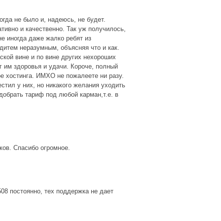
гда не было и, надеюсь, не будет.
ивно и качественно. Так уж получилось,
не иногда даже жалко ребят из
дитем неразумным, объясняя что и как.
ской вине и по вине других нехороших
г им здоровья и удачи. Короче, полный
е хостинга. ИМХО не пожалеете ни разу.
естил у них, но никакого желания уходить
одобрать тариф под любой карман,т.е. в
ков. Спасибо огромное.
08 постоянно, тех поддержка не дает