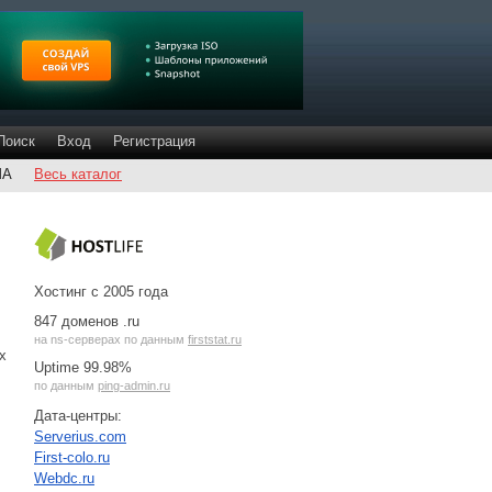
Поиск
Вход
Регистрация
ША
Весь каталог
Хостинг с 2005 года
847 доменов .ru
на
ns-серверах
по данным
firststat.ru
х
Uptime 99.98%
по данным
ping-admin.ru
Дата-центры:
Serverius.com
First-colo.ru
Webdc.ru