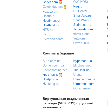
OWLHOSt
Beget.com
Reg.ru
Colobridge.net
Ru-Center
Fozzy.com
SmartApe.ru
Hostia.ru
SpaceWeb.ru
Hostiman.ru
Sprinthost.ru
Hostland.ru
Timeweb.com
HTS.ru
xorek.cloud
ihc.ru
Yutex.ru
ISPserver.com
Остальные
→
Хостинг в Украине
Bitte.com.ua
Hyperhost.ua
Domen.com.ua
Mirohost.net
Friendhosting.net
TheHost.ua
Uh.ua
HOSTLIFE
Ukraine.com.ua
Hostpro.ua
Ukrnames.com
Hvosting.ua
Остальные
→
Виртуальные выделенные
сервера (VPS, VDS) с русской
поддержкой