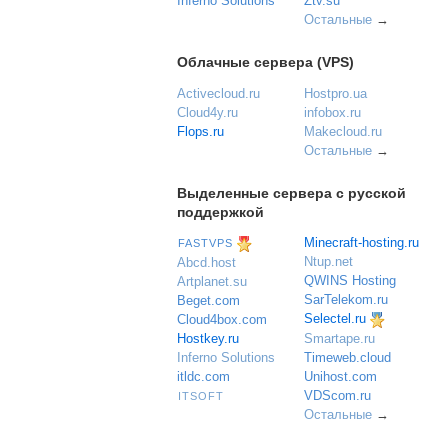
Inferno Solutions
Ztv.su
Остальные
→
Облачные сервера (VPS)
Activecloud.ru
Hostpro.ua
Cloud4y.ru
infobox.ru
Flops.ru
Makecloud.ru
Остальные
→
Выделенные сервера с русской
поддержкой
Minecraft-hosting.ru
FASTVPS
Ntup.net
Abcd.host
QWINS Hosting
Artplanet.su
SarTelekom.ru
Beget.com
Selectel.ru
Cloud4box.com
Hostkey.ru
Smartape.ru
Inferno Solutions
Timeweb.cloud
itldc.com
Unihost.com
VDScom.ru
ITSOFT
Остальные
→