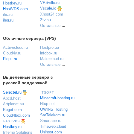
VPSville.ru
Hostkey.ru
Vscale.io
HostVDS.com
Xhost24.com
ihc.ru
Ztv.su
ihor.ru
Остальные
→
Облачные сервера (VPS)
Activecloud.ru
Hostpro.ua
Cloud4y.ru
infobox.ru
Flops.ru
Makecloud.ru
Остальные
→
Выделенные сервера с
русской поддержкой
Selectel.ru
ITSOFT
Minecraft-hosting.ru
Abcd.host
Ntup.net
Artplanet.su
QWINS Hosting
Beget.com
SarTelekom.ru
Cloud4box.com
Smartape.ru
FASTVPS
Timeweb.cloud
Hostkey.ru
Unihost.com
Inferno Solutions