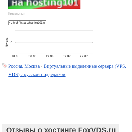
Код кнопки:
Голоса
0
10.05
30.05
19.06
09.07
29.07
Россия, Москва
·
Виртуальные выделенные сервера (VPS,
VDS) с русской поддержкой
Отзывы о хостинге FoxVDS.ru