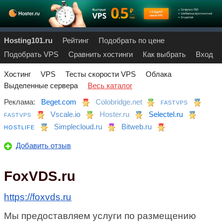
Hosting101.ru
Рейтинг
Подобрать по цене
Подобрать VPS
Сравнить хостинги
Как выбрать
Вход
Хостинг
VPS
Тесты скорости VPS
Облака
Выделенные сервера
Весь каталог
Реклама:
Beget.com
Colobridge.net
FASTVPS
Vscale.io
Hoster.ru
Selectel.ru
FASTVPS
Simplecloud.ru
Bitweb.ru
HOSTLIFE
Добавить отзыв
FoxVDS.ru
https://foxvds.ru
Мы предоставляем услуги по размещению