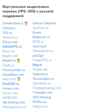
Виртуальные выделенные
сервера (VPS, VDS) с русской
поддержкой
Simplecloud.ru
Inferno Solutions
Justhost.ru
1cloud.ru
Koara
1Gb.ru
Melbicom.ru
4Server.su
MTW.ru
62yun.com
nuxtcloud
AdminVPS.ru
Planetahost.ru
Ahost.eu
play2go
Beget.com
PowerVPS.ru
Bitweb.ru
Reg.ru
Clodo.ru
Ruweb.net
Cloud.yandex.ru
Selectel.ru
Cloud4box.com
Serverspace.ru
FASTVPS
Sprinthost.ru
FirstVDS.ru
Theideahosting.com
Fornex.com
Timeweb.com
Fozzy.com
UFO.Hosting
H2NEXUS
VDSka.ru
Hip-hosting.com
Veesp.com
Hosting-russia.ru