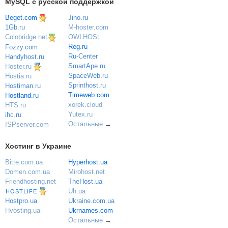
MySQL с русской поддержкой
Beget.com
Jino.ru
M-hoster.com
1Gb.ru
OWLHOSt
Colobridge.net
Reg.ru
Fozzy.com
Ru-Center
Handyhost.ru
SmartApe.ru
Hoster.ru
SpaceWeb.ru
Hostia.ru
Sprinthost.ru
Hostiman.ru
Timeweb.com
Hostland.ru
xorek.cloud
HTS.ru
Yutex.ru
ihc.ru
Остальные
→
ISPserver.com
Хостинг в Украине
Bitte.com.ua
Hyperhost.ua
Domen.com.ua
Mirohost.net
Friendhosting.net
TheHost.ua
Uh.ua
HOSTLIFE
Ukraine.com.ua
Hostpro.ua
Ukrnames.com
Hvosting.ua
Остальные
→