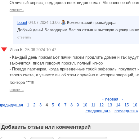
Отличный сервис, поддержка всех видов оплат. Мгновенное обнов
ответить
beget
04.07.2024 13:06
Комментарий провайдера
Добрый день! Благодарим Вас за отзыв и высокую оценку наше
ответить
Иван К.
25.06.2024 10:47
- Каждый день присылают пачки писем продлить домен и так будут
закончится, писал говорил просил, полный игнор
- Псевдо партнерка, когда приведенные тобой рефералы покупают 
твоего счета, а узнаете вы об этом случайно в истории операций, 
Контора ***!!!
ответить
« первая
‹
предыдущая
1
2
3
4
5
6
7
8
9
10
11
12
13
14
15
16
следующая ›
последняя »
Добавить отзыв или комментарий