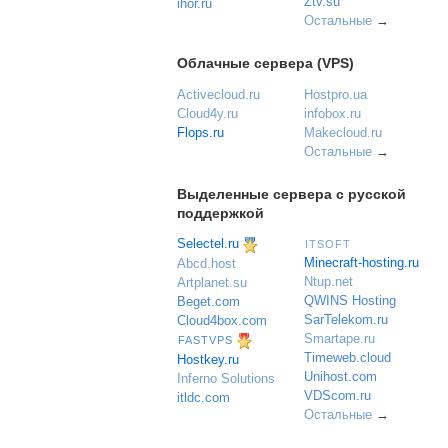
Ztv.su
ihor.ru
Остальные
→
Облачные сервера (VPS)
Activecloud.ru
Hostpro.ua
Cloud4y.ru
infobox.ru
Flops.ru
Makecloud.ru
Остальные
→
Выделенные сервера с русской
поддержкой
Selectel.ru
ITSOFT
Minecraft-hosting.ru
Abcd.host
Ntup.net
Artplanet.su
QWINS Hosting
Beget.com
SarTelekom.ru
Cloud4box.com
Smartape.ru
FASTVPS
Timeweb.cloud
Hostkey.ru
Unihost.com
Inferno Solutions
VDScom.ru
itldc.com
Остальные
→