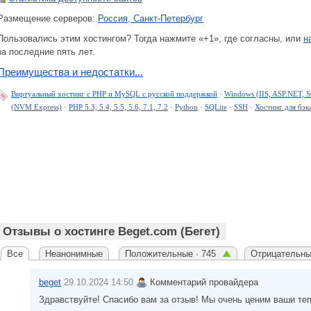
Размещение серверов:
Россия, Санкт-Петербург
Пользовались этим хостингом? Тогда нажмите «+1», где согласны, или
н
за последние пять лет.
Преимущества и недостатки...
Виртуальный хостинг c PHP и MySQL с русской поддержкой
·
Windows (IIS, ASP.NET, S
(NVM Express)
·
PHP 5.3, 5.4, 5.5, 5.6, 7.1, 7.2
·
Python
·
SQLite
·
SSH
·
Хостинг для бэк
Отзывы о хостинге Beget.com (Бегет)
Все
Неанонимные
Положительные · 745
Отрицательны
beget
29.10.2024 14:50
Комментарий провайдера
Здравствуйте! Спасибо вам за отзыв! Мы очень ценим ваши теп