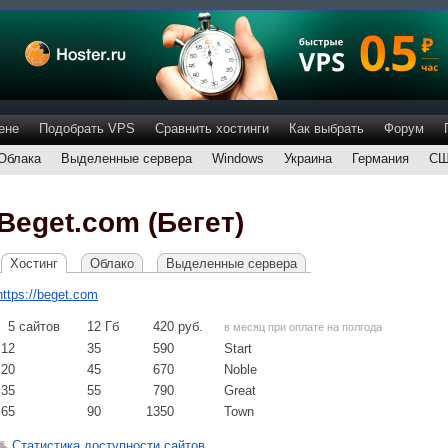
ене
Подобрать VPS
Сравнить хостинги
Как выбрать
Форум
Облака
Выделенные сервера
Windows
Украина
Германия
С
Beget.com (Бегет)
Хостинг
Облако
Выделенные сервера
https://beget.com
5
сайтов
12
Гб
420
руб.
в месяц при оплате на полгода
12
35
590
Start
20
45
670
Noble
35
55
790
Great
65
90
1350
Town
Статистика доступности сайтов