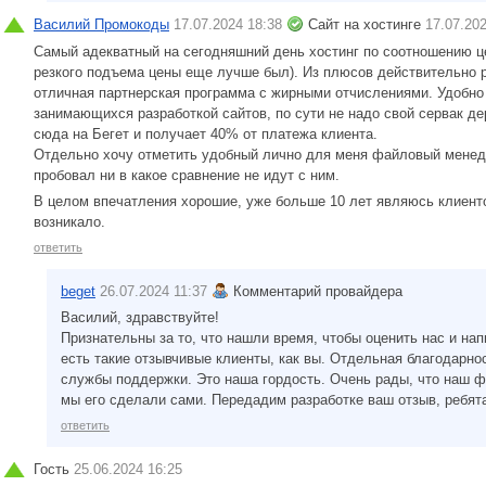
Василий Промокоды
17.07.2024 18:38
Сайт на хостинге
17.07.20
Самый адекватный на сегодняшний день хостинг по соотношению цен
резкого подъема цены еще лучше был). Из плюсов действительно 
отличная партнерская программа с жирными отчислениями. Удобн
занимающихся разработкой сайтов, по сути не надо свой сервак д
сюда на Бегет и получает 40% от платежа клиента.
Отдельно хочу отметить удобный лично для меня файловый менедж
пробовал ни в какое сравнение не идут с ним.
В целом впечатления хорошие, уже больше 10 лет являюсь клиенто
возникало.
ответить
beget
26.07.2024 11:37
Комментарий провайдера
Василий, здравствуйте!
Признательны за то, что нашли время, чтобы оценить нас и нап
есть такие отзывчивые клиенты, как вы. Отдельная благодарнос
службы поддержки. Это наша гордость. Очень рады, что наш 
мы его сделали сами. Передадим разработке ваш отзыв, ребят
ответить
Гость
25.06.2024 16:25