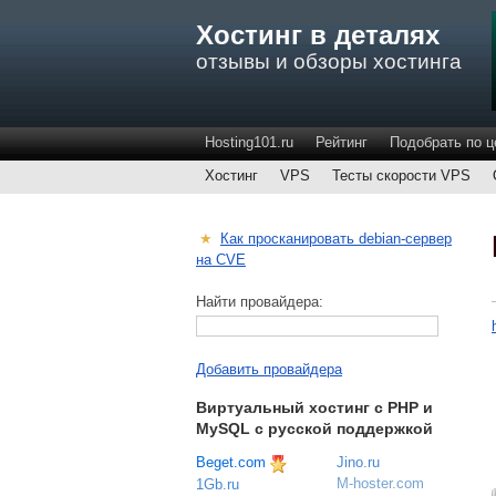
Хостинг в деталях
отзывы и обзоры хостинга
Hosting101.ru
Рейтинг
Подобрать по ц
Хостинг
VPS
Тесты скорости VPS
★
Как просканировать debian-сервер
на CVE
Найти провайдера:
Добавить провайдера
Виртуальный хостинг c PHP и
MySQL с русской поддержкой
Beget.com
Jino.ru
M-hoster.com
1Gb.ru