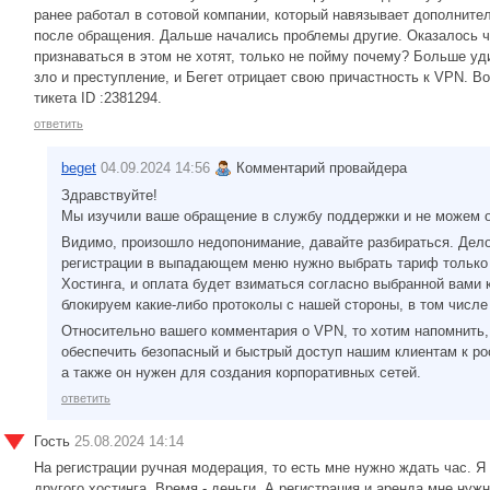
ранее работал в сотовой компании, который навязывает дополнит
после обращения. Дальше начались проблемы другие. Оказалось ч
признаваться в этом не хотят, только не пойму почему? Больше у
зло и преступление, и Бегет отрицает свою причастность к VPN. Вот
тикета ID :2381294.
ответить
beget
04.09.2024 14:56
Комментарий провайдера
Здравствуйте!
Мы изучили ваше обращение в службу поддержки и не можем ос
Видимо, произошло недопонимание, давайте разбираться. Дело
регистрации в выпадающем меню нужно выбрать тариф только 
Хостинга, и оплата будет взиматься согласно выбранной вами
блокируем какие-либо протоколы с нашей стороны, в том числе
Относительно вашего комментария о VPN, то хотим напомнить,
обеспечить безопасный и быстрый доступ нашим клиентам к ро
а также он нужен для создания корпоративных сетей.
ответить
Гость
25.08.2024 14:14
На регистрации ручная модерация, то есть мне нужно ждать час. Я
другого хостинга. Время - деньги. А регистрация и аренда мне ну