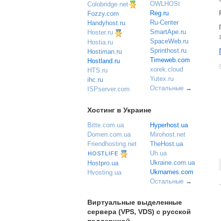
OWLHOSt
Colobridge.net
Reg.ru
Fozzy.com
Ru-Center
Handyhost.ru
SmartApe.ru
Hoster.ru
SpaceWeb.ru
Hostia.ru
Sprinthost.ru
Hostiman.ru
Timeweb.com
Hostland.ru
xorek.cloud
HTS.ru
Yutex.ru
ihc.ru
Остальные
→
ISPserver.com
Хостинг в Украине
Bitte.com.ua
Hyperhost.ua
Domen.com.ua
Mirohost.net
Friendhosting.net
TheHost.ua
Uh.ua
HOSTLIFE
Ukraine.com.ua
Hostpro.ua
Ukrnames.com
Hvosting.ua
Остальные
→
Виртуальные выделенные
сервера (VPS, VDS) с русской