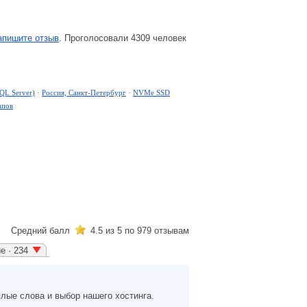
апишите отзыв
. Проголосовали 4309 человек
QL Server)
·
Россия, Санкт-Петербург
·
NVMe SSD
апов
Средний балл
4.5
из 5 по
979
отзывам
е · 234
лые слова и выбор нашего хостинга.