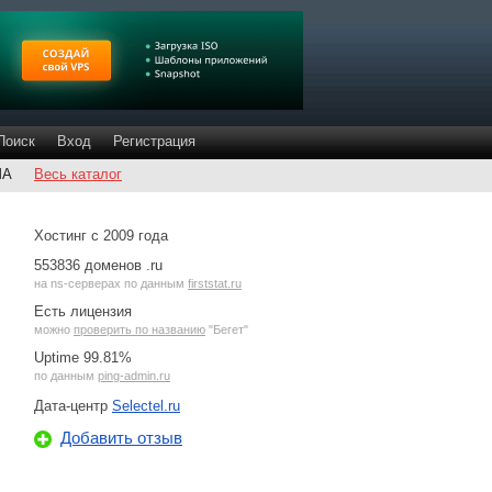
Поиск
Вход
Регистрация
ША
Весь каталог
Хостинг с 2009 года
553836 доменов .ru
на
ns-серверах
по данным
firststat.ru
Есть лицензия
можно
проверить по названию
"Бегет"
Uptime 99.81%
по данным
ping-admin.ru
Дата-центр
Selectel.ru
Добавить отзыв