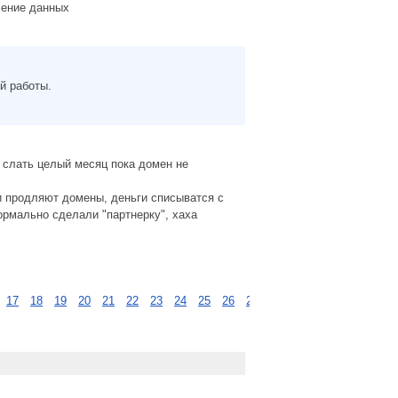
ление данных
й работы.
 слать целый месяц пока домен не
и продляют домены, деньги списыватся с
нормально сделали "партнерку", хаха
17
18
19
20
21
22
23
24
25
26
27
28
29
…