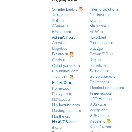
поддержкой
Simplecloud.ru
Inferno Solutions
Justhost.ru
1cloud.ru
Koara
1Gb.ru
Melbicom.ru
4Server.su
MTW.ru
62yun.com
nuxtcloud
AdminVPS.ru
Planetahost.ru
Ahost.eu
play2go
Beget.com
PowerVPS.ru
Bitweb.ru
Reg.ru
Clodo.ru
Ruweb.net
Cloud.yandex.ru
Selectel.ru
Cloud4box.com
Serverspace.ru
FASTVPS
Sprinthost.ru
FirstVDS.ru
Theideahosting.com
Fornex.com
Timeweb.com
Fozzy.com
UFO.Hosting
H2NEXUS
VDSka.ru
Hip-hosting.com
Veesp.com
Hosting-russia.ru
VPSville.ru
Hostkey.ru
Vscale.io
HostVDS.com
Xhost24.com
ihc.ru